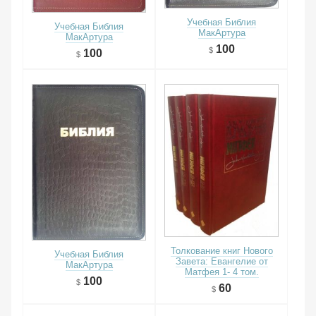
Учебная Библия
Учебная Библия
МакАртура
МакАртура
100
100
Толкование книг Нового
Учебная Библия
Завета: Евангелие от
МакАртура
Матфея 1- 4 том.
100
60