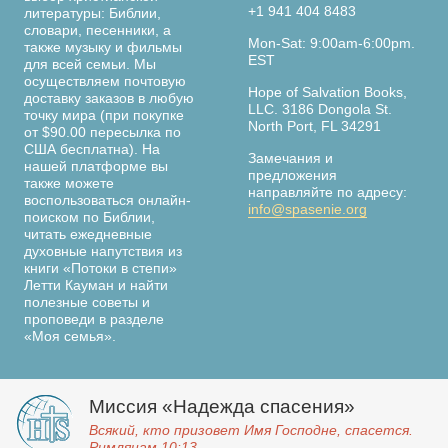
+1 941 404 8483
литературы: Библии,
словари, песенники, а
Mon-Sat: 9:00am-6:00pm.
также музыку и фильмы
EST
для всей семьи. Мы
осуществляем почтовую
Hope of Salvation Books,
доставку заказов в любую
LLC. 3186 Dongola St.
точку мира (при покупке
North Port, FL 34291
от $90.00 пересылка по
США бесплатна). На
Замечания и
нашей платформе вы
предложения
также можете
направляйте по адресу:
воспользоваться онлайн-
info@spasenie.org
поиском по Библии,
читать ежедневные
духовные напутствия из
книги «Потоки в степи»
Летти Кауман и найти
полезные советы и
проповеди в разделе
«Моя семья».
Миссия «Надежда спасения»
Всякий, кто призовет Имя Господне, спасется.
Римлянам 10:13