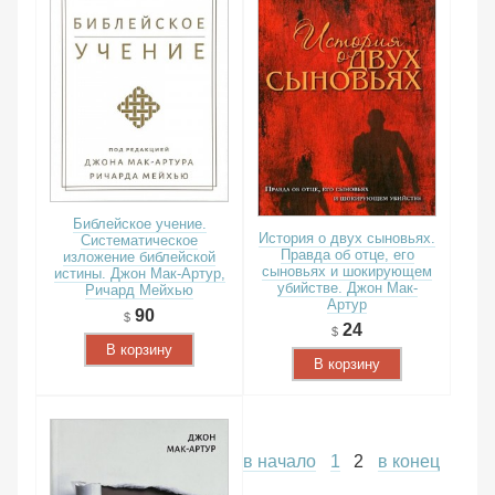
Библейское учение.
История о двух сыновьях.
Систематическое
Правда об отце, его
изложение библейской
сыновьях и шокирующем
истины. Джон Мак-Артур,
убийстве. Джон Мак-
Ричард Мейхью
Артур
90
24
В корзину
В корзину
в начало
1
2
в конец