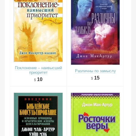
Поклонение – наивысший
Различны по замыслу
приоритет
15
10