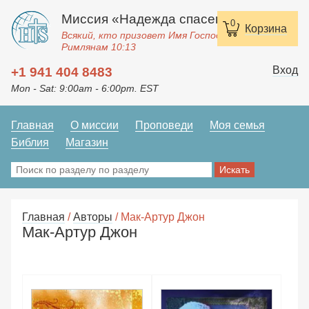
Миссия «Надежда спасения»
0
0
Корзина
Корзина
Всякий, кто призовет Имя Господне, спасется.
Римлянам 10:13
Вход
+1 941 404 8483
Mon - Sat: 9:00am - 6:00pm. EST
Главная
О миссии
Проповеди
Моя семья
Библия
Магазин
Главная
/
Авторы
/ Мак-Артур Джон
Мак-Артур Джон