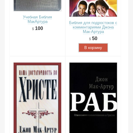
Учебная Библия
МакАртура
Библия для подростоков с
комментариями Джона
100
Мак-Артура
50
В корзину