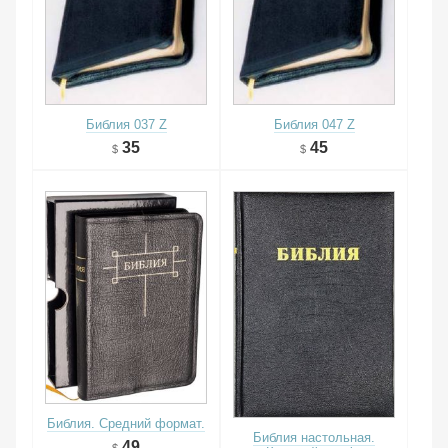
Библия 037 Z
Библия 047 Z
35
45
Библия. Средний формат.
Библия настольная.
49