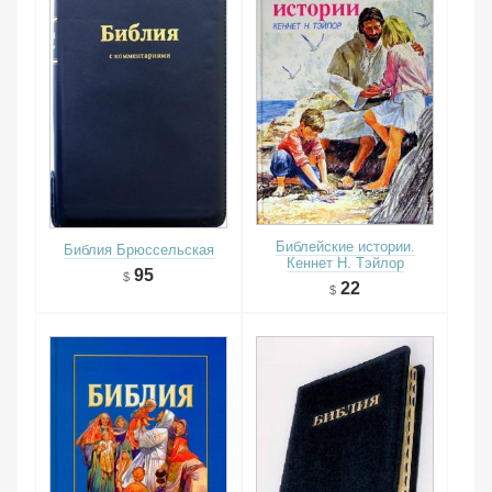
Библейские истории.
Библия Брюссельская
Кеннет Н. Тэйлор
95
22