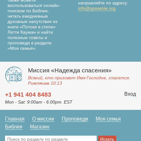
также можете
направляйте по адресу:
воспользоваться онлайн-
info@spasenie.org
поиском по Библии,
читать ежедневные
духовные напутствия из
книги «Потоки в степи»
Летти Кауман и найти
полезные советы и
проповеди в разделе
«Моя семья».
Миссия «Надежда спасения»
Всякий, кто призовет Имя Господне, спасется.
Римлянам 10:13
Вход
+1 941 404 8483
Mon - Sat: 9:00am - 6:00pm. EST
Главная
О миссии
Проповеди
Моя семья
Библия
Магазин