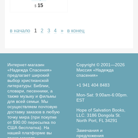
15
в начало
1
2
3
4
»
в конец
Интернет-магазин
Copyright © 2001—2026
«Надежда Спасения»
Миссия «Надежда
предлагает широкий
спасения»
выбор христианской
+1 941 404 8483
литературы: Библии,
словари, песенники, а
Mon-Sat: 9:00am-6:00pm.
также музыку и фильмы
EST
для всей семьи. Мы
осуществляем почтовую
Hope of Salvation Books,
доставку заказов в любую
LLC. 3186 Dongola St.
точку мира (при покупке
North Port, FL 34291
от $90.00 пересылка по
США бесплатна). На
Замечания и
нашей платформе вы
предложения