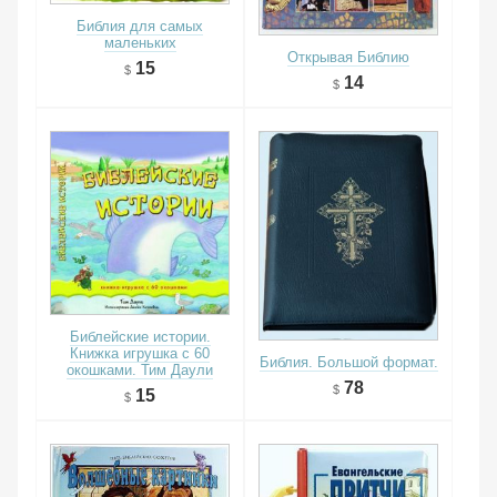
Библия для самых
маленьких
Открывая Библию
15
14
Библейские истории.
Книжка игрушка с 60
Библия. Большой формат.
окошками. Тим Даули
78
15