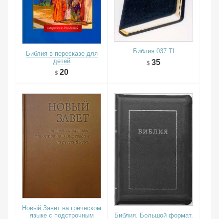
Библия 037 TI
Библия в пересказе для
детей
35
20
Новый Завет на греческом
Библия. Большой формат.
языке с подстрочным