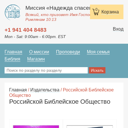
Миссия «Надежда спасения»
0
0
Корзина
Корзина
Всякий, кто призовет Имя Господне, спасется.
Римлянам 10:13
Вход
+1 941 404 8483
Mon - Sat: 9:00am - 6:00pm. EST
Главная
О миссии
Проповеди
Моя семья
Библия
Магазин
Главная
/
Издательства
/ Российской Библейское
Общество
Российской Библейское Общество