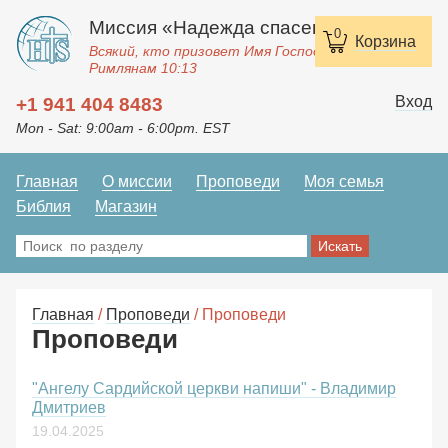
Миссия «Надежда спасения»
0
Корзина
Всякий, кто призовет Имя Господне, спасется.
Римлянам 10:13
Вход
+1 941 404 8483
Mon - Sat: 9:00am - 6:00pm. EST
Главная
О миссии
Проповеди
Моя семья
Библия
Магазин
Главная
/
Проповеди
/ Проповеди
Проповеди
"Ангелу Сардийской церкви напиши" - Владимир
Дмитриев
19.04.2025