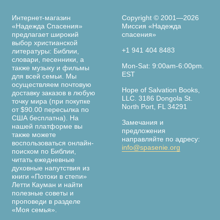
Интернет-магазин
Copyright © 2001—2026
«Надежда Спасения»
Миссия «Надежда
предлагает широкий
спасения»
выбор христианской
+1 941 404 8483
литературы: Библии,
словари, песенники, а
Mon-Sat: 9:00am-6:00pm.
также музыку и фильмы
EST
для всей семьи. Мы
осуществляем почтовую
Hope of Salvation Books,
доставку заказов в любую
LLC. 3186 Dongola St.
точку мира (при покупке
North Port, FL 34291
от $90.00 пересылка по
США бесплатна). На
Замечания и
нашей платформе вы
предложения
также можете
направляйте по адресу:
воспользоваться онлайн-
info@spasenie.org
поиском по Библии,
читать ежедневные
духовные напутствия из
книги «Потоки в степи»
Летти Кауман и найти
полезные советы и
проповеди в разделе
«Моя семья».