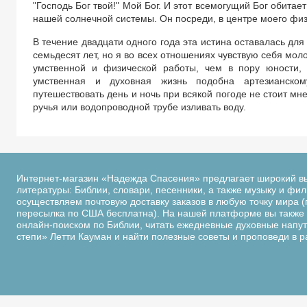
"Господь Бог твой!" Мой Бог. И этот всемогущий Бог обитает
нашей солнечной системы. Он посреди, в центре моего физ
В течение двадцати одного года эта истина оставалась дл
семьдесят лет, но я во всех отношениях чувствую себя мол
умственной и физической работы, чем в пору юности,
умственная и духовная жизнь подобна артезианском
путешествовать день и ночь при всякой погоде не стоит м
ручья или водопроводной трубе изливать воду.
Интернет-магазин «Надежда Спасения» предлагает широкий в
литературы: Библии, словари, песенники, а также музыку и фи
осуществляем почтовую доставку заказов в любую точку мира (
пересылка по США бесплатна). На нашей платформе вы также 
онлайн-поиском по Библии, читать ежедневные духовные напутс
степи» Летти Кауман и найти полезные советы и проповеди в 