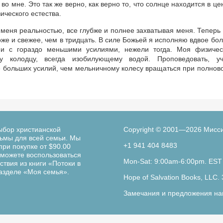
 во мне. Это так же верно, как верно то, что солнце находится в це
ического естества.
я меня реальностью, все глубже и полнее захватывая меня. Теперь
оже и свежее, чем в тридцать. В силе Божьей я исполняю вдвое бо
 и с гораздо меньшими усилиями, нежели тогда. Моя физичес
у колодцу, всегда изобилующему водой. Проповедовать, уч
не больших усилий, чем мельничному колесу вращаться при полнов
ыбор христианской
Copyright © 2001—2026 Мисс
льмы для всей семьи. Мы
+1 941 404 8483
при покупке от $90.00
можете воспользоваться
Mon-Sat: 9:00am-6:00pm. EST
твия из книги «Потоки в
разделе «Моя семья».
Hope of Salvation Books, LLC. 
Замечания и предложения на