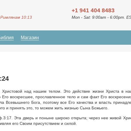
+1 941 404 8483
 Римлянам 10:13
Mon - Sat: 9:00am - 6:00pm. E
Библия
Магазин
:24
и Христовой над нашим телом. Это действие жизни Христа в н
о Его воскресшее, прославленное тело и сам факт Его воскресени
а Всевышнего Бога, поэтому все Его качества и власть принадл
это и принять это, то можем жить жизнью Сына Божьего.
оф.3:17. Эта дверь и поныне широко открыта; через нее живой Хри
живляя его Своим присутствием и силой.