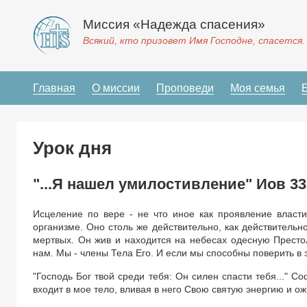
Миссия «Надежда спасения»
Всякий, кто призовет Имя Господне, спасется.
Главная
О миссии
Проповеди
Моя семья
Урок дня
"...Я нашел умилостивление" Иов 33
Исцеление по вере - не что иное как проявление власт
организме. Оно столь же действительно, как действительн
мертвых. Он жив и находится на небесах одесную Престол
нам. Мы - члены Тела Его. И если мы способны поверить в 
"Господь Бог твой среди тебя: Он силен спасти тебя..." С
входит в мое тело, вливая в него Свою святую энергию и о