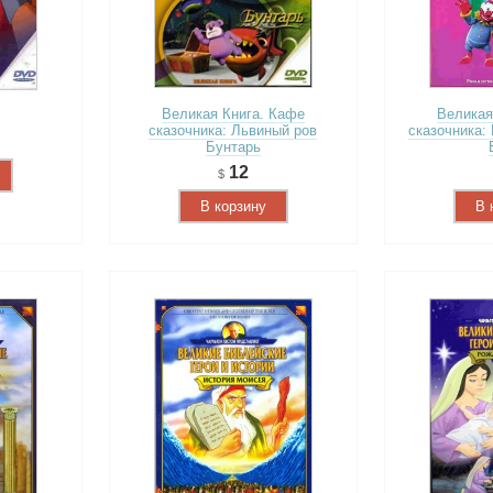
Великая Книга. Кафе
Великая
сказочника: Львиный ров
сказочника:
Бунтарь
12
В корзину
В 