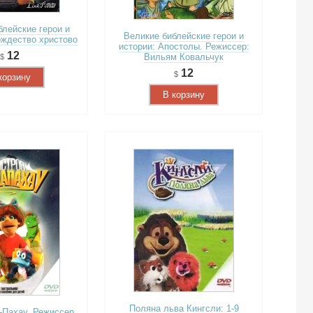
блейские герои и
Великие библейские герои и
ждество христово
истории: Апостолы. Режиссер:
12
Вильям Ковальчук
12
корзину
В корзину
Поляна льва Кингсли: 1-9
-Пахау. Режиссер