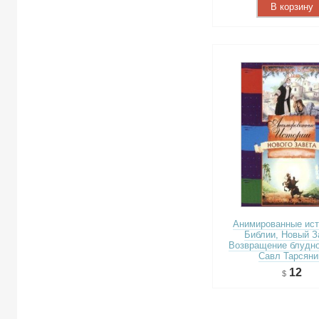
В корзину
Анимированные ист
Библии, Новый З
Возвращение блудно
Савл Тарсяни
12