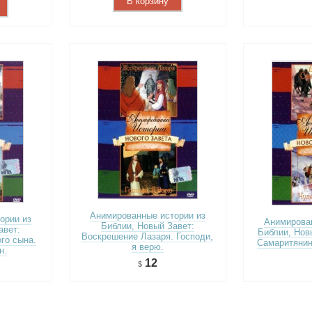
В корзину
Анимированные истории из
ории из
Анимирован
Библии, Новый Завет:
авет:
Библии, Нов
Воскрешение Лазаря. Господи,
го сына.
Самаритянин
я верю.
н.
12