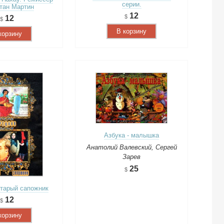
серии.
тан Мартин
12
12
В корзину
корзину
Азбука - малышка
Анатолий Валевский, Сергей
Зарев
25
тарый сапожник
12
корзину