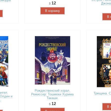
Гоморра
12
Джона
В корзину
В 
Рождественский хорал.
нгел.
Трещина. С
Режиссер: Тошиюки Хурима
 Олден и
Такаши.
.
12
В 