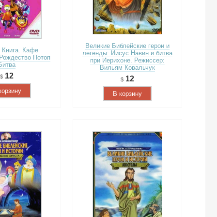
Великие Библейские герои и
 Книга. Кафе
легенды: Иисус Навин и битва
 Рождество Потоп
при Иерихоне. Режиссер:
Битва
Вильям Ковальчук
12
12
корзину
В корзину