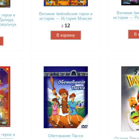
Великие би
Великие библейские герои и
 герои и
истории — Ро
истории — История Моисея
Далида.
овальчук
12
В 
В корзину
 герои и
Обетование Пасхи
Остров Паха