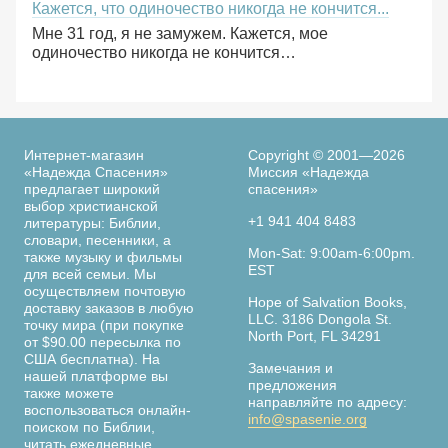
Кажется, что одиночество никогда не кончится...
Мне 31 год, я не замужем. Кажется, мое
одиночество никогда не кончится…
Интернет-магазин
Copyright © 2001—2026
«Надежда Спасения»
Миссия «Надежда
предлагает широкий
спасения»
выбор христианской
+1 941 404 8483
литературы: Библии,
словари, песенники, а
Mon-Sat: 9:00am-6:00pm.
также музыку и фильмы
EST
для всей семьи. Мы
осуществляем почтовую
Hope of Salvation Books,
доставку заказов в любую
LLC. 3186 Dongola St.
точку мира (при покупке
North Port, FL 34291
от $90.00 пересылка по
США бесплатна). На
Замечания и
нашей платформе вы
предложения
также можете
направляйте по адресу:
воспользоваться онлайн-
info@spasenie.org
поиском по Библии,
читать ежедневные