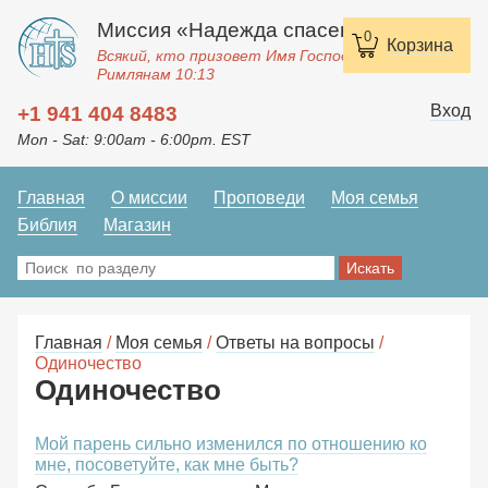
Миссия «Надежда спасения»
0
Корзина
Всякий, кто призовет Имя Господне, спасется.
Римлянам 10:13
Вход
+1 941 404 8483
Mon - Sat: 9:00am - 6:00pm. EST
Главная
О миссии
Проповеди
Моя семья
Библия
Магазин
Главная
/
Моя семья
/
Ответы на вопросы
/
Одиночество
Одиночество
Мой парень сильно изменился по отношению ко
мне, посоветуйте, как мне быть?