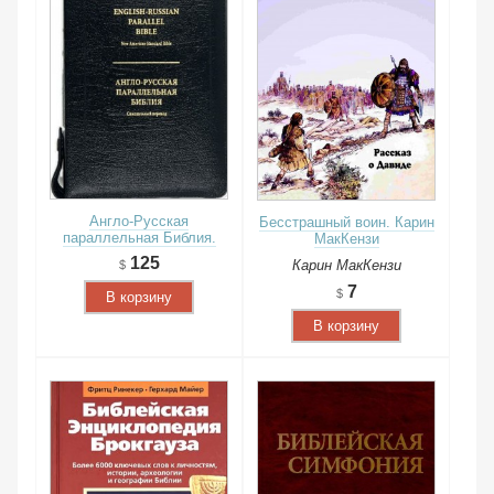
Англо-Русская
Бесстрашный воин. Карин
параллельная Библия.
МакКензи
125
Карин МакКензи
7
В корзину
В корзину