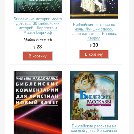
Библейские истории моего
детства. 30 Библейских
Библейские истории на
историй. Шарлотта и
ночь. Лучший способ
Майкл Бергхоф
завершить день. Ванесса
Керрол
Майкл Бергхоф
30
28
В корзину
В корзину
Библейские рассказы на
каждый день. Красочные