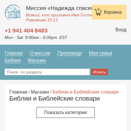
Миссия «Надежда спасения»
0
Корзина
Всякий, кто призовет Имя Господне, спасется.
Римлянам 10:13
Вход
+1 941 404 8483
Mon - Sat: 9:00am - 6:00pm. EST
Главная
О миссии
Проповеди
Моя семья
Библия
Магазин
Главная
/
Магазин
/ Библии и Библейские словари
Библии и Библейские словари
Показать категории