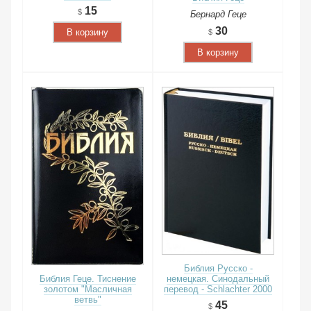
15
Бернард Геце
30
В корзину
В корзину
Библия Русско -
Библия Геце. Тиснение
немецкая. Синодальный
золотом "Масличная
перевод - Schlachter 2000
ветвь"
45