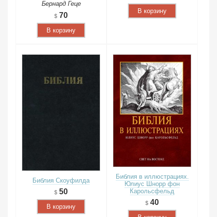
Бернард Геце
В корзину
70
В корзину
Библия в иллюстрациях.
Библия Скоуфилда
Юлиус Шнорр фон
50
Карольсфельд
40
В корзину