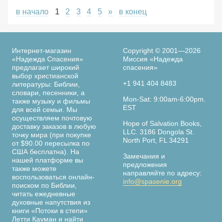
в начало
1
2
3
4
5
»
в конец
Интернет-магазин
Copyright © 2001—2026
«Надежда Спасения»
Миссия «Надежда
предлагает широкий
спасения»
выбор христианской
+1 941 404 8483
литературы: Библии,
словари, песенники, а
Mon-Sat: 9:00am-6:00pm.
также музыку и фильмы
EST
для всей семьи. Мы
осуществляем почтовую
Hope of Salvation Books,
доставку заказов в любую
LLC. 3186 Dongola St.
точку мира (при покупке
North Port, FL 34291
от $90.00 пересылка по
США бесплатна). На
Замечания и
нашей платформе вы
предложения
также можете
направляйте по адресу:
воспользоваться онлайн-
info@spasenie.org
поиском по Библии,
читать ежедневные
духовные напутствия из
книги «Потоки в степи»
Летти Кауман и найти