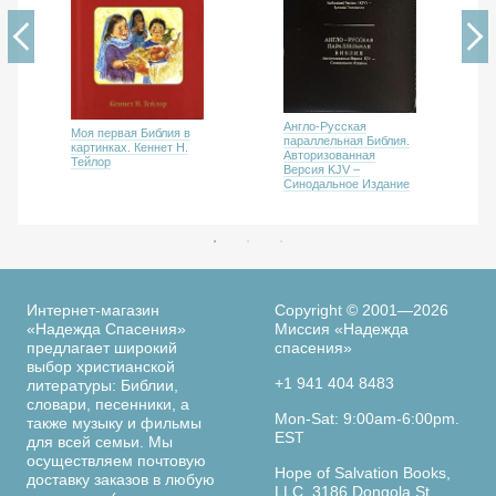
Англо-Русская
Моя первая Библия в
параллельная Библия.
картинках. Кеннет Н.
Авторизованная
Тейлор
Версия KJV –
Cинодальное Издание
Интернет-магазин
Copyright © 2001—2026
«Надежда Спасения»
Миссия «Надежда
предлагает широкий
спасения»
выбор христианской
+1 941 404 8483
литературы: Библии,
словари, песенники, а
Mon-Sat: 9:00am-6:00pm.
также музыку и фильмы
EST
для всей семьи. Мы
осуществляем почтовую
Hope of Salvation Books,
доставку заказов в любую
LLC. 3186 Dongola St.