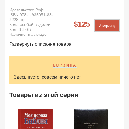
Идательство:
Руфь
ISBN:
978-1-935051-83-1
2228
стр.
125
Кожа особой выделки
В корзину
Код:
B-3467
Наличие: на складе
Развернуть описание товара
КОРЗИНА
Здесь пусто, совсем ничего нет.
Товары из этой серии