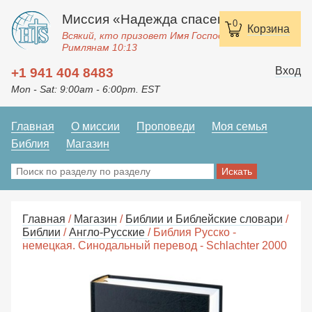
Миссия «Надежда спасения»
0
Корзина
Всякий, кто призовет Имя Господне, спасется.
Римлянам 10:13
Вход
+1 941 404 8483
Mon - Sat: 9:00am - 6:00pm. EST
Главная
О миссии
Проповеди
Моя семья
Библия
Магазин
Главная
/
Магазин
/
Библии и Библейские словари
/
Библии
/
Англо-Русские
/ Библия Русско -
немецкая. Синодальный перевод - Schlachter 2000