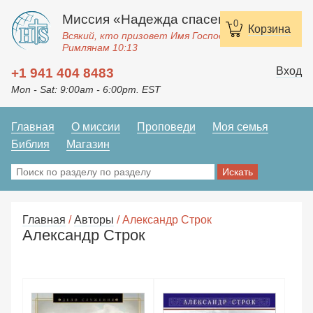
Миссия «Надежда спасения»
0
Корзина
Всякий, кто призовет Имя Господне, спасется.
Римлянам 10:13
Вход
+1 941 404 8483
Mon - Sat: 9:00am - 6:00pm. EST
Главная
О миссии
Проповеди
Моя семья
Библия
Магазин
Главная
/
Авторы
/ Александр Строк
Александр Строк