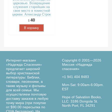
церковью. Возвращение
служения старейшин на
свое место в поместной
церкви. Александр Строк
40
В корзину
Интернет-магазин
Copyright © 2001—2026
«Надежда Спасения»
Миссия «Надежда
предлагает широкий
спасения»
выбор христианской
+1 941 404 8483
литературы: Библии,
словари, песенники, а
Mon-Sat: 9:00am-6:00pm.
также музыку и фильмы
EST
для всей семьи. Мы
осуществляем почтовую
Hope of Salvation Books,
доставку заказов в любую
LLC. 3186 Dongola St.
точку мира (при покупке
North Port, FL 34291
от $90.00 пересылка по
США бесплатна). На