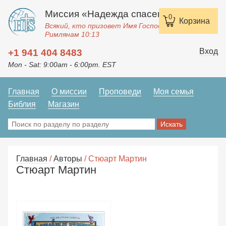
Миссия «Надежда спасения»
0
Корзина
Всякий, кто призовет Имя Господне, спасется.
Римлянам 10:13
Вход
+1 941 404 8483
Mon - Sat: 9:00am - 6:00pm. EST
Главная
О миссии
Проповеди
Моя семья
Библия
Магазин
Главная
/
Авторы
/ Стюарт Мартин
Стюарт Мартин