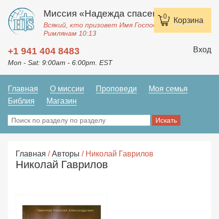
Миссия «Надежда спасения»
0
Корзина
Всякий, кто призовет Имя Господне, спасется.
Римлянам 10:13
Вход
+1 941 404 8483
Mon - Sat: 9:00am - 6:00pm. EST
Главная
О миссии
Проповеди
Моя семья
Библия
Магазин
Главная
/
Авторы
/ Николай Гаврилов
Николай Гаврилов