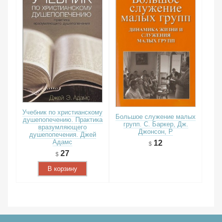
Учебник по христианскому
Большое служение малых
душепопечению. Практика
групп. С. Баркер, Дж.
вразумляющего
Джонсон, Р
душепопечения. Джей
Адамс
12
27
В корзину