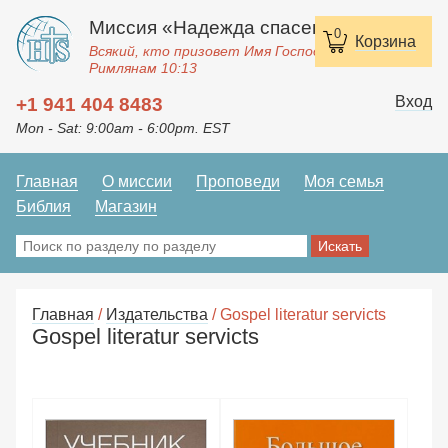
Миссия «Надежда спасения»
0
Корзина
Всякий, кто призовет Имя Господне, спасется.
Римлянам 10:13
Вход
+1 941 404 8483
Mon - Sat: 9:00am - 6:00pm. EST
Главная
О миссии
Проповеди
Моя семья
Библия
Магазин
Главная
/
Издательства
/ Gospel literatur servicts
Gospel literatur servicts