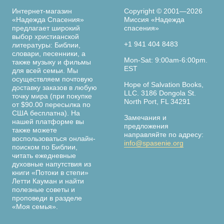
Интернет-магазин
Copyright © 2001—2026
«Надежда Спасения»
Миссия «Надежда
предлагает широкий
спасения»
выбор христианской
+1 941 404 8483
литературы: Библии,
словари, песенники, а
Mon-Sat: 9:00am-6:00pm.
также музыку и фильмы
EST
для всей семьи. Мы
осуществляем почтовую
Hope of Salvation Books,
доставку заказов в любую
LLC. 3186 Dongola St.
точку мира (при покупке
North Port, FL 34291
от $90.00 пересылка по
США бесплатна). На
Замечания и
нашей платформе вы
предложения
также можете
направляйте по адресу:
воспользоваться онлайн-
info@spasenie.org
поиском по Библии,
читать ежедневные
духовные напутствия из
книги «Потоки в степи»
Летти Кауман и найти
полезные советы и
проповеди в разделе
«Моя семья».