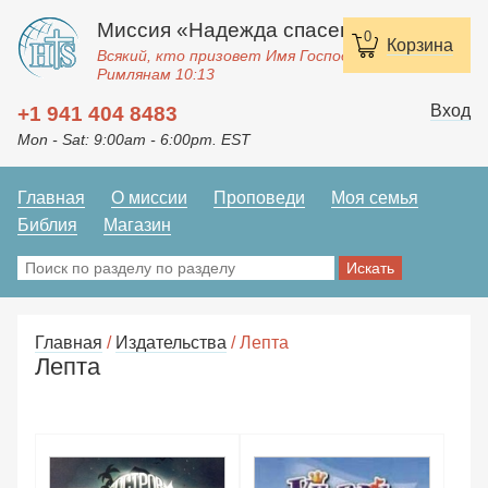
Миссия «Надежда спасения»
0
Корзина
Всякий, кто призовет Имя Господне, спасется.
Римлянам 10:13
Вход
+1 941 404 8483
Mon - Sat: 9:00am - 6:00pm. EST
Главная
О миссии
Проповеди
Моя семья
Библия
Магазин
Главная
/
Издательства
/ Лепта
Лепта