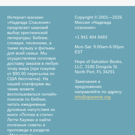
Интернет-магазин
Copyright © 2001—2026
«Надежда Спасения»
Миссия «Надежда
предлагает широкий
спасения»
выбор христианской
+1 941 404 8483
литературы: Библии,
словари, песенники, а
Mon-Sat: 9:00am-6:00pm.
также музыку и фильмы
EST
для всей семьи. Мы
осуществляем почтовую
Hope of Salvation Books,
доставку заказов в любую
LLC. 3186 Dongola St.
точку мира (при покупке
North Port, FL 34291
от $90.00 пересылка по
США бесплатна). На
Замечания и
нашей платформе вы
предложения
также можете
направляйте по адресу:
воспользоваться онлайн-
info@spasenie.org
поиском по Библии,
читать ежедневные
духовные напутствия из
книги «Потоки в степи»
Летти Кауман и найти
полезные советы и
проповеди в разделе
«Моя семья».