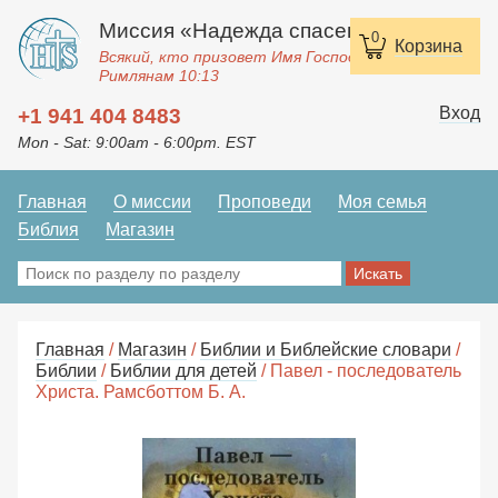
Миссия «Надежда спасения»
0
Корзина
Всякий, кто призовет Имя Господне, спасется.
Римлянам 10:13
Вход
+1 941 404 8483
Mon - Sat: 9:00am - 6:00pm. EST
Главная
О миссии
Проповеди
Моя семья
Библия
Магазин
Главная
/
Магазин
/
Библии и Библейские словари
/
Библии
/
Библии для детей
/ Павел - последователь
Христа. Рамсботтом Б. А.