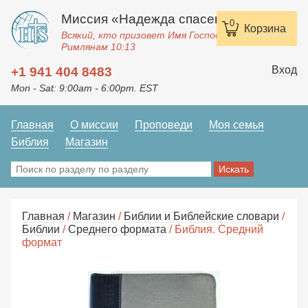
Миссия «Надежда спасения»
0
Корзина
Всякий, кто призовет Имя Господне, спасется.
Римлянам 10:13
Вход
+1 941 404 8483
Mon - Sat: 9:00am - 6:00pm. EST
Главная
О миссии
Проповеди
Моя семья
Библия
Магазин
Главная
/
Магазин
/
Библии и Библейские словари
/
Библии
/
Среднего формата
/ Библия. Средний
формат