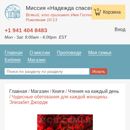
Миссия «Надежда спасения»
0
Корзина
Всякий, кто призовет Имя Господне, спасется.
Римлянам 10:13
Вход
+1 941 404 8483
Mon - Sat: 9:00am - 6:00pm. EST
Главная
О миссии
Проповеди
Моя семья
Библия
Магазин
Главная
/
Магазин
/
Книги
/
Чтения на каждый день
/ Чудесные обетования для каждой женщины.
Элизабет Джордж