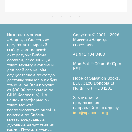
Интернет-магазин
Copyright © 2001—2026
«Надежда Спасения»
Миссия «Надежда
предлагает широкий
спасения»
выбор христианской
+1 941 404 8483
литературы: Библии,
словари, песенники, а
Mon-Sat: 9:00am-6:00pm.
также музыку и фильмы
EST
для всей семьи. Мы
осуществляем почтовую
Hope of Salvation Books,
доставку заказов в любую
LLC. 3186 Dongola St.
точку мира (при покупке
North Port, FL 34291
от $90.00 пересылка по
США бесплатна). На
Замечания и
нашей платформе вы
предложения
также можете
направляйте по адресу:
воспользоваться онлайн-
info@spasenie.org
поиском по Библии,
читать ежедневные
духовные напутствия из
книги «Потоки в степи»