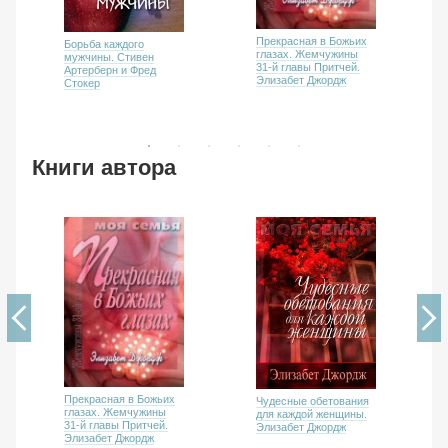
Прекрасная в Божьих
Борьба каждого
глазах. Жемчужины
мужчины. Стивен
31-й главы Притчей.
Артерберн и Фред
Элизабет Джордж
Стокер
Книги автора
Прекрасная в Божьих
Чудесные обетования
глазах. Жемчужины
для каждой женщины.
31-й главы Притчей.
Элизабет Джордж
Элизабет Джордж