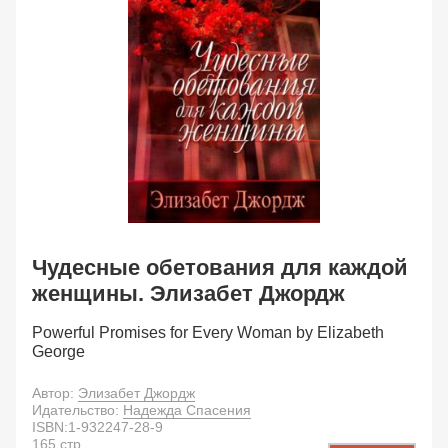
Чудесные обетования для каждой
женщины. Элизабет Джордж
Powerful Promises for Every Woman by Elizabeth
George
Автор:
Элизабет Джордж
Идательство:
Надежда Спасения
ISBN:
1-932247-28-9
165
стр.