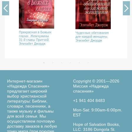
Прекрасная в Божьих
Чудесные обетования
глазах. Жемчужины
для каждой женщины.
31-й главы Притчей.
Элизабет Джордж
Элизабет Джордж
Интернет-магазин
Copyright © 2001—2026
«Надежда Спасения»
Миссия «Надежда
предлагает широкий
спасения»
выбор христианской
+1 941 404 8483
литературы: Библии,
словари, песенники, а
Mon-Sat: 9:00am-6:00pm.
также музыку и фильмы
EST
для всей семьи. Мы
осуществляем почтовую
Hope of Salvation Books,
доставку заказов в любую
LLC. 3186 Dongola St.
точку мира (при покупке