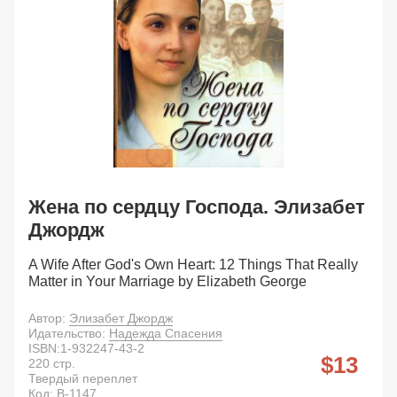
Жена по сердцу Господа. Элизабет
Джордж
A Wife After God's Own Heart: 12 Things That Really
Matter in Your Marriage by Elizabeth George
Автор:
Элизабет Джордж
Идательство:
Надежда Спасения
ISBN:
1-932247-43-2
13
220
стр.
Твердый переплет
Код:
B-1147