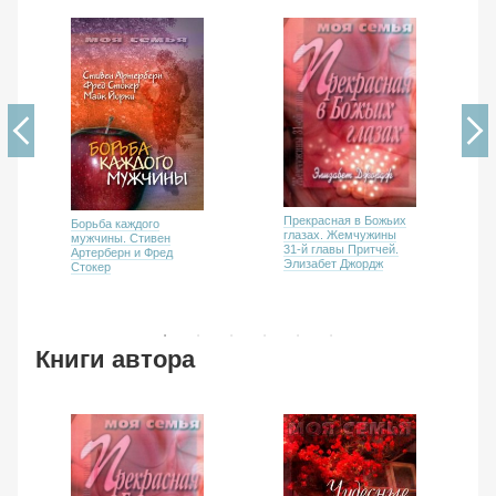
Прекрасная в Божьих
Борьба каждого
глазах. Жемчужины
мужчины. Стивен
31-й главы Притчей.
Артерберн и Фред
Элизабет Джордж
Стокер
Книги автора