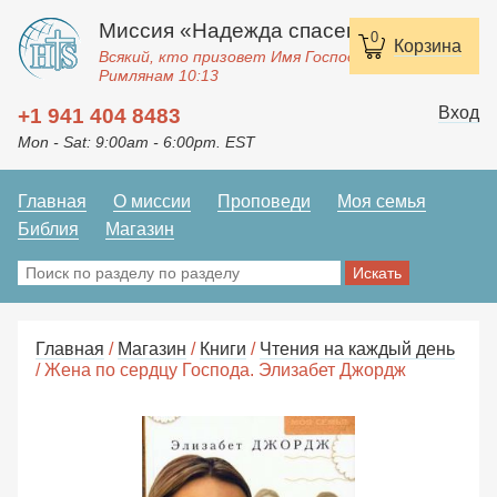
Миссия «Надежда спасения»
0
Корзина
Всякий, кто призовет Имя Господне, спасется.
Римлянам 10:13
Вход
+1 941 404 8483
Mon - Sat: 9:00am - 6:00pm. EST
Главная
О миссии
Проповеди
Моя семья
Библия
Магазин
Главная
/
Магазин
/
Книги
/
Чтения на каждый день
/ Жена по сердцу Господа. Элизабет Джордж