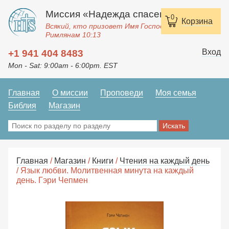
Миссия «Надежда спасения»
0
Корзина
Всякий, кто призовет Имя Господне, спасется.
Римлянам 10:13
Вход
+1 941 404 8483
Mon - Sat: 9:00am - 6:00pm. EST
Главная
О миссии
Проповеди
Моя семья
Библия
Магазин
Главная
/
Магазин
/
Книги
/
Чтения на каждый день
/ Язык любви. Молитвенная минута на каждый
день. Гэри Чепмен