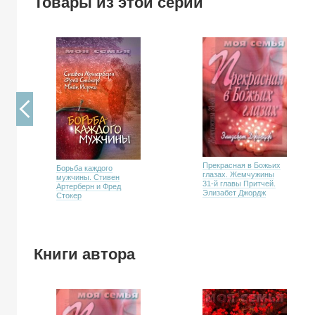
Товары из этой серии
Прекрасная в Божьих
Борьба каждого
глазах. Жемчужины
мужчины. Стивен
31-й главы Притчей.
Артерберн и Фред
Элизабет Джордж
Стокер
Книги автора