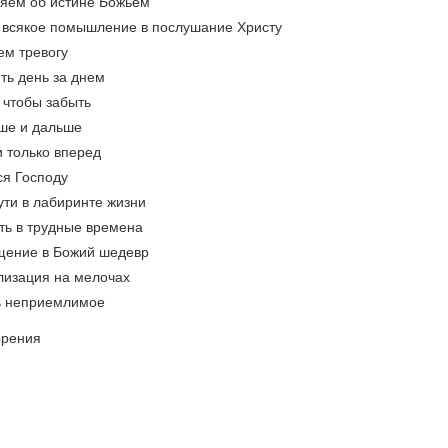
яем об истине Божьем
 всякое помышление в послушание Христу
ем тревогу
ть день за днем
 чтобы забыть
ьше и дальше
и только вперед
ся Господу
ути в лабиринте жизни
сть в трудные времена
щение в Божий шедевр
лизация на мелочах
ь неприемлимое
орения