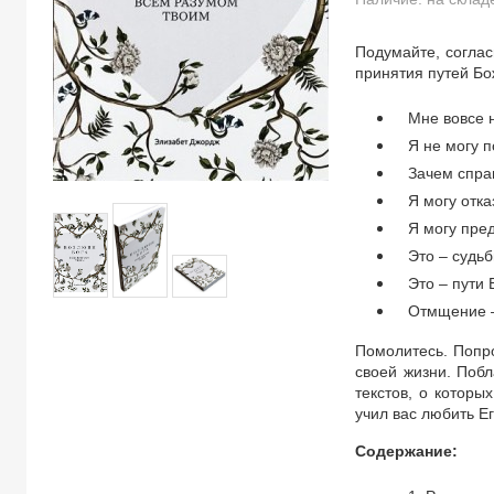
Подумайте, согла
принятия путей Бож
Мне вовсе 
Я не могу п
Зачем спра
Я могу отка
Я могу пред
Это – судь
Это – пути 
Отмщение –
Помолитесь. Попро
своей жизни. Побл
текстов, о которы
учил вас любить Е
Содержание: