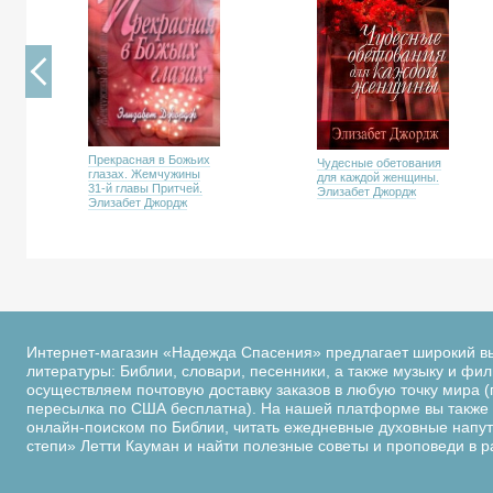
Прекрасная в Божьих
Чудесные обетования
глазах. Жемчужины
для каждой женщины.
31-й главы Притчей.
Элизабет Джордж
Элизабет Джордж
Интернет-магазин «Надежда Спасения» предлагает широкий в
литературы: Библии, словари, песенники, а также музыку и фи
осуществляем почтовую доставку заказов в любую точку мира (
пересылка по США бесплатна). На нашей платформе вы также 
онлайн-поиском по Библии, читать ежедневные духовные напутс
степи» Летти Кауман и найти полезные советы и проповеди в 