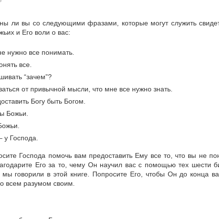
сны ли вы со следующими фразами, которые могут служить свиде
ьих и Его воли о вас:
не нужно все понимать.
онять все.
шивать “зачем”?
заться от привычной мысли, что мне все нужно знать.
оставить Богу быть Богом.
бы Божьи.
Божьи.
 у Господа.
сите Господа помочь вам предоставить Ему все то, что вы не по
агодарите Его за то, чему Он научил вас с помощью тех шести б
х мы говорили в этой книге. Попросите Его, чтобы Он до конца в
го всем разумом своим.