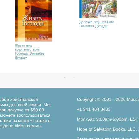
Девочка, чтущая Бога.
Элизабет Джордж
Жизнь под
водительством
Господа. Элизабет
Джордж
ыбор христианской
Copyright © 2001—2026 Мисс
льмы для всей семьи. Мы
+1 941 404 8483
при покупке от $90.00
можете воспользоваться
Mon-Sat: 9:00am-6:00pm. EST
твия из книги «Потоки в
разделе «Моя семья».
Hope of Salvation Books, LLC. 