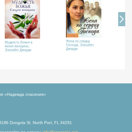
Вы
Жена по сердцу
Мудрость Божья в
же
Господа. Элизабет
жизни женщины.
Дж
Джордж
Элизабет Джордж
ия «Надежда спасения»
3186 Dongola St. North Port, FL 34291