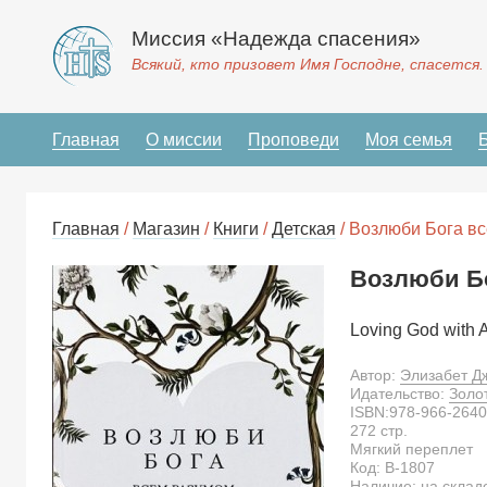
Миссия «Надежда спасения»
Всякий, кто призовет Имя Господне, спасется.
Главная
О миссии
Проповеди
Моя семья
Главная
/
Магазин
/
Книги
/
Детская
/ Возлюби Бога в
Возлюби Бо
Loving God with A
Автор:
Элизабет Д
Идательство:
Золо
ISBN:
978-966-2640
272
стр.
Мягкий переплет
Код:
B-1807
Наличие: на склад