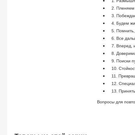
1. Размышл
2. Пленяем
3. Побежда
4. Будем жи
5. Помнить,
6. Все дал
7. Вперед, 
8. Доверим
9. Поиски п
10. Стойко
11. Превра
12. Специа
13. Принят
Bonpocы для повт