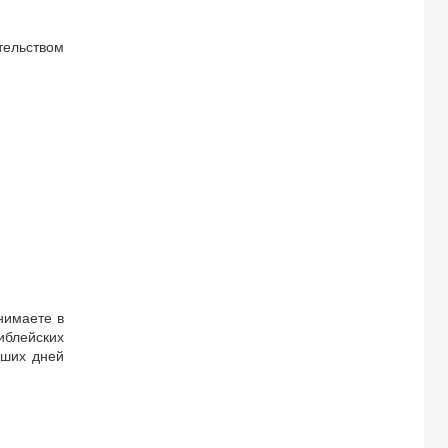
тельством
нимаете в
иблейских
аших дней