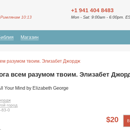
+1 941 404 8483
 Римлянам 10:13
Mon - Sat: 9:00am - 6:00pm. E
Библия
Магазин
сем разумом твоим. Элизабет Джордж
га всем разумом твоим. Элизабет Джор
ll Your Mind by Elizabeth George
жордж
той город
-83-0
20
В
е