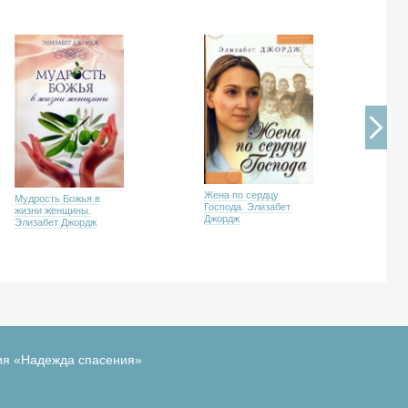
Вы
Жена по сердцу
Мудрость Божья в
же
Господа. Элизабет
жизни женщины.
Дж
Джордж
Элизабет Джордж
ия «Надежда спасения»