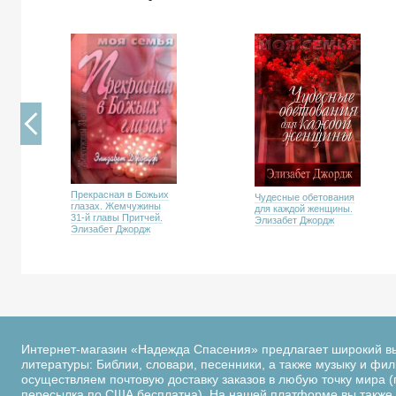
Прекрасная в Божьих
Чудесные обетования
глазах. Жемчужины
для каждой женщины.
31-й главы Притчей.
Элизабет Джордж
Элизабет Джордж
Интернет-магазин «Надежда Спасения» предлагает широкий в
литературы: Библии, словари, песенники, а также музыку и фи
осуществляем почтовую доставку заказов в любую точку мира (
пересылка по США бесплатна). На нашей платформе вы также 