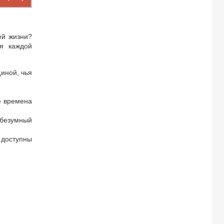
ей жизни?
ля каждой
иной, чья
е времена
 безумный
 доступны