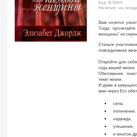
Код:
B-0869
Наличие: на склад
Вам хочется узна
Тогда прочитайт
женщины" из серии
Станьте участнико
повседневная жизн
Откройте для себя
года вашей жизни.
Обетования поист
темп жизни.
И даже в кажущихс
вам через Его обе
сила,
попечение,
надежда,
утешение,
и многое др