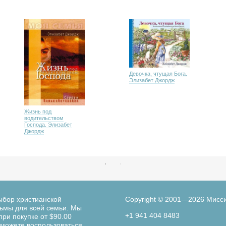
Девочка, чтущая Бога.
Элизабет Джордж
Жизнь под
водительством
Господа. Элизабет
Джордж
ыбор христианской
Copyright © 2001—2026 Мисс
льмы для всей семьи. Мы
+1 941 404 8483
при покупке от $90.00
можете воспользоваться