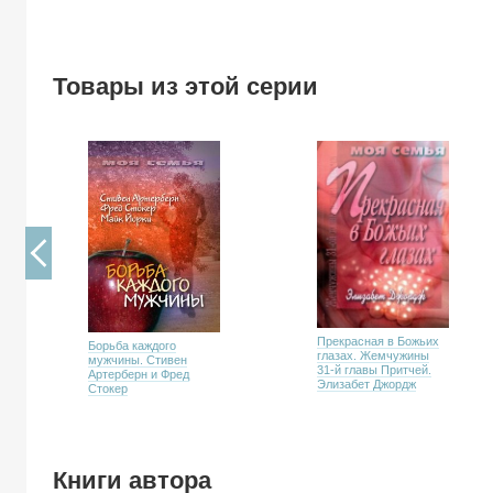
Товары из этой серии
Прекрасная в Божьих
Борьба каждого
глазах. Жемчужины
мужчины. Стивен
31-й главы Притчей.
Артерберн и Фред
Элизабет Джордж
Стокер
Книги автора