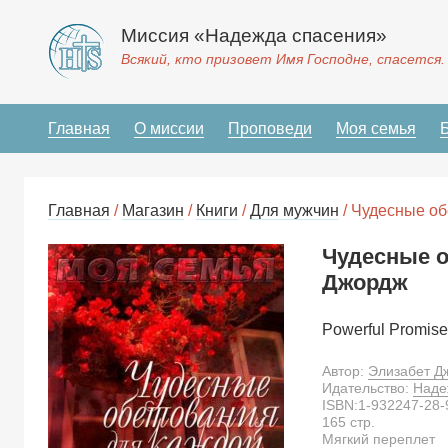
Миссия «Надежда спасения»
Всякий, кто призовет Имя Господне, спасется.
Главная
О миссии
Проповеди
Моя семья
Главная
/
Магазин
/
Книги
/
Для мужчин
/ Чудесные о
Чудесные о
Джордж
Powerful Promise
Автор:
Элизабет Д
Идательство:
Наде
ISBN:
1-932247-28-
165
стр.
Мягкий переплет