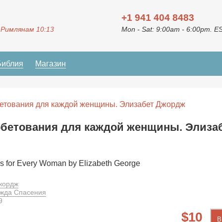
+1 941 404 8483
 Римлянам 10:13
Mon - Sat: 9:00am - 6:00pm. E
Библия
Магазин
бетования для каждой женщины. Элизабет Джордж
бетования для каждой женщины. Элиза
s for Every Woman by Elizabeth George
жордж
жда Спасения
9
10
В