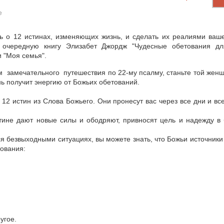
е
ть о 12 истинах, изменяющих жизнь, и сделать их реалиями ваш
е очередную книгу Элизабет Джордж "Чудесные обетования д
 "Моя семья".
м замечательного путешествия по 22-му псалму, станьте той женщ
ь получит энергию от Божьих обетований.
 12 истин из Слова Божьего. Они пронесут вас через все дни и вс
ине дают новые силы и ободряют, привносят цель и надежду в
я безвыходными ситуациях, вы можете знать, что Божьи источники
тования:
угое.