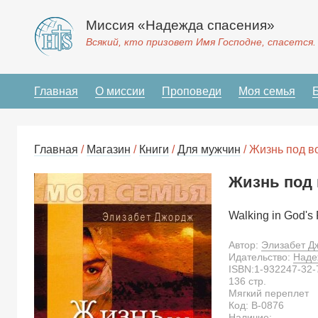
Миссия «Надежда спасения»
Всякий, кто призовет Имя Господне, спасется.
Главная
О миссии
Проповеди
Моя семья
Главная
/
Магазин
/
Книги
/
Для мужчин
/ Жизнь под в
Жизнь под 
Walking in God's
Автор:
Элизабет Д
Идательство:
Наде
ISBN:
1-932247-32-
136
стр.
Мягкий переплет
Код:
B-0876
Наличие: