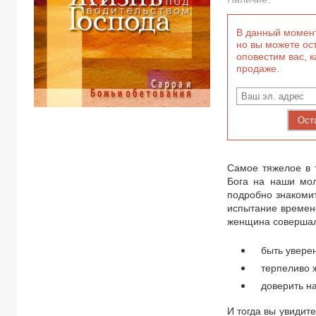
В данный момент
но вы можете ост
оповестим вас, к
продаже.
Ост
Самое тяжелое в т
Бога на наши мол
подробно знакомит
испытание времене
женщина совершала
быть увере
терпеливо 
доверить 
И тогда вы увидите