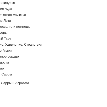
повинуйся
ие чуда
ническая молитва
ие Лота
еешь, то и пожнешь
 веры
ый Ткач
ие. Удивление. Странствия
е Агари
нное сердце
адости
ние
от Сарры
я Сарры и Авраама