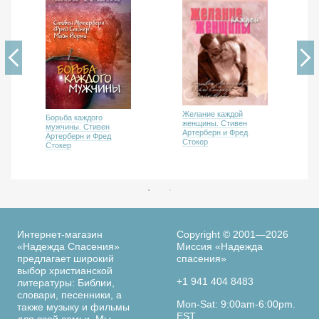
Желание каждой
Борьба каждого
женщины. Стивен
мужчины. Стивен
Артерберн и Фред
Артерберн и Фред
Стокер
Стокер
Интернет-магазин
Copyright © 2001—2026
«Надежда Спасения»
Миссия «Надежда
предлагает широкий
спасения»
выбор христианской
+1 941 404 8483
литературы: Библии,
словари, песенники, а
Mon-Sat: 9:00am-6:00pm.
также музыку и фильмы
EST
для всей семьи. Мы