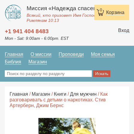
Миссия «Надежда спасения»
0
Корзина
Всякий, кто призовет Имя Господне, спасется.
Римлянам 10:13
Вход
+1 941 404 8483
Mon - Sat: 9:00am - 6:00pm. EST
Главная
О миссии
Проповеди
Моя семья
Библия
Магазин
Главная
/
Магазин
/
Книги
/
Для мужчин
/ Как
разговаривать с детьми о наркотиках. Стив
Артерберн, Джим Бернс