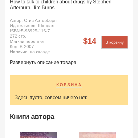
How to talk to children about drugs by Stephen
Arterburn, Jim Burns
Автор:
Стив Артерберн
Идательство:
Шандал
ISBN:
5-93925-116-7
272
стр.
14
Мягкий переплет
В корзину
Код:
B-2007
Наличие: на складе
Развернуть описание товара
КОРЗИНА
Здесь пусто, совсем ничего нет.
Книги автора