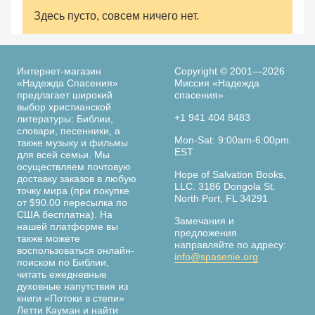
Здесь пусто, совсем ничего нет.
Интернет-магазин
Copyright © 2001—2026
«Надежда Спасения»
Миссия «Надежда
предлагает широкий
спасения»
выбор христианской
+1 941 404 8483
литературы: Библии,
словари, песенники, а
Mon-Sat: 9:00am-6:00pm.
также музыку и фильмы
EST
для всей семьи. Мы
осуществляем почтовую
Hope of Salvation Books,
доставку заказов в любую
LLC. 3186 Dongola St.
точку мира (при покупке
North Port, FL 34291
от $90.00 пересылка по
США бесплатна). На
Замечания и
нашей платформе вы
предложения
также можете
направляйте по адресу:
воспользоваться онлайн-
info@spasenie.org
поиском по Библии,
читать ежедневные
духовные напутствия из
книги «Потоки в степи»
Летти Кауман и найти