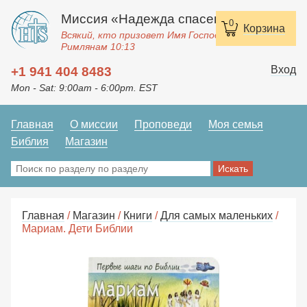
Миссия «Надежда спасения»
0
Корзина
Всякий, кто призовет Имя Господне, спасется.
Римлянам 10:13
Вход
+1 941 404 8483
Mon - Sat: 9:00am - 6:00pm. EST
Главная
О миссии
Проповеди
Моя семья
Библия
Магазин
Главная
/
Магазин
/
Книги
/
Для самых маленьких
/
Мариам. Дети Библии