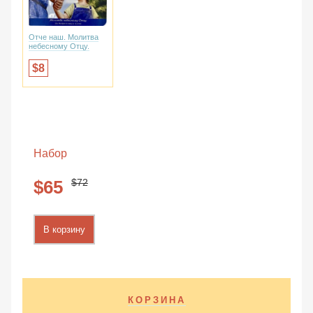
Отче наш. Молитва
небесному Отцу.
8
Набор
72
65
В корзину
КОРЗИНА