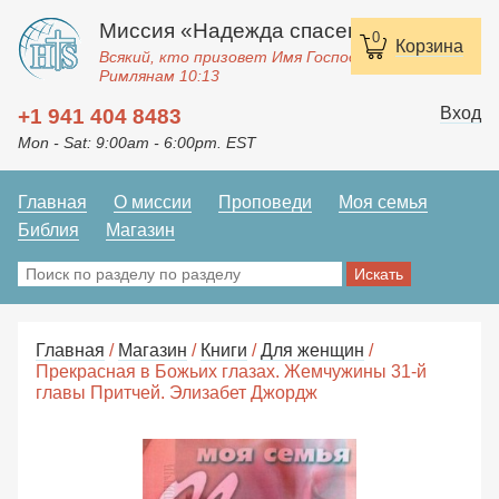
Миссия «Надежда спасения»
0
Корзина
Всякий, кто призовет Имя Господне, спасется.
Римлянам 10:13
Вход
+1 941 404 8483
Mon - Sat: 9:00am - 6:00pm. EST
Главная
О миссии
Проповеди
Моя семья
Библия
Магазин
Главная
/
Магазин
/
Книги
/
Для женщин
/
Прекрасная в Божьих глазах. Жемчужины 31-й
главы Притчей. Элизабет Джордж