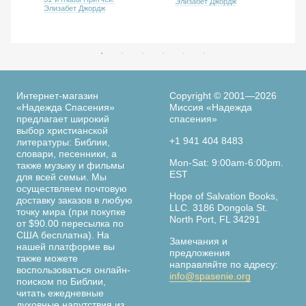
Элизабет Джордж
Элизабет Джордж
Интернет-магазин
Copyright © 2001—2026
«Надежда Спасения»
Миссия «Надежда
предлагает широкий
спасения»
выбор христианской
+1 941 404 8483
литературы: Библии,
словари, песенники, а
Mon-Sat: 9:00am-6:00pm.
также музыку и фильмы
EST
для всей семьи. Мы
осуществляем почтовую
Hope of Salvation Books,
доставку заказов в любую
LLC. 3186 Dongola St.
точку мира (при покупке
North Port, FL 34291
от $90.00 пересылка по
США бесплатна). На
Замечания и
нашей платформе вы
предложения
также можете
направляйте по адресу:
воспользоваться онлайн-
info@spasenie.org
поиском по Библии,
читать ежедневные
духовные напутствия из