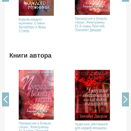
Прекрасная в Божьих
Борьба каждого
глазах. Жемчужины
мужчины. Стивен
31-й главы Притчей.
Артерберн и Фред
Элизабет Джордж
Стокер
Книги автора
Прекрасная в Божьих
Чудесные обетования
глазах. Жемчужины
для каждой женщины.
31-й главы Притчей.