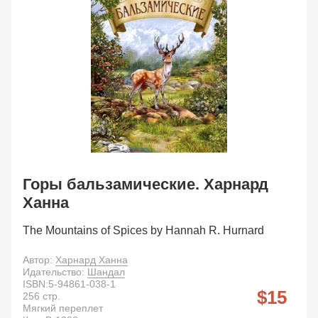
Горы бальзамические. Харнард
Ханна
The Mountains of Spices by Hannah R. Hurnard
Автор:
Харнард Ханна
Идательство:
Шандал
ISBN:
5-94861-038-1
15
256
стр.
Мягкий переплет