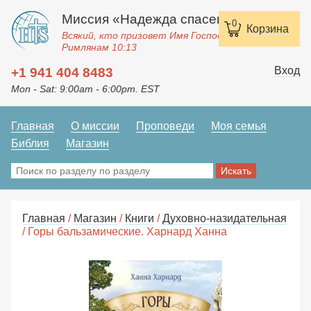
Миссия «Надежда спасения»
0
Корзина
Всякий, кто призовет Имя Господне, спасется.
Римлянам 10:13
Вход
+1 941 404 8483
Mon - Sat: 9:00am - 6:00pm. EST
Главная
О миссии
Проповеди
Моя семья
Библия
Магазин
Главная
/
Магазин
/
Книги
/
Духовно-назидательная
/ Горы бальзамические. Харнард Ханна