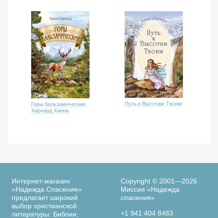
Путь к Высотам Твоим
Горы бальзамические.
Харнард Ханна
Интернет-магазин
Copyright © 2001—2026
«Надежда Спасения»
Миссия «Надежда
предлагает широкий
спасения»
выбор христианской
+1 941 404 8483
литературы: Библии,