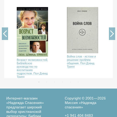
Война слов - истоки и
Возраст возможностей.
решение проблем
Библейское
общения. Пол Дэвид
руководство по
Трипп
воспитанию
подростков. Пол Дэвид
Трипп
Интернет-магазин
Copyright © 2001—2026
«Надежда Спасения»
Миссия «Надежда
предлагает широкий
спасения»
выбор христианской
+1 941 404 8483
литературы: Библии,