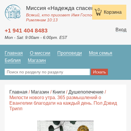
Миссия «Надежда спасения»
0
Корзина
Всякий, кто призовет Имя Господне, спасется.
Римлянам 10:13
Вход
+1 941 404 8483
Mon - Sat: 9:00am - 6:00pm. EST
Главная
О миссии
Проповеди
Моя семья
Библия
Магазин
Главная
/
Магазин
/
Книги
/
Душепопечение
/
Милости нового утра. 365 размышлений о
Евангелии благодати на каждый день. Пол Дэвид
Трипп