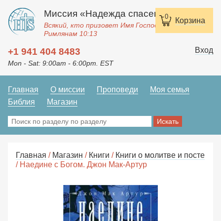
Миссия «Надежда спасения»
0
Корзина
Всякий, кто призовет Имя Господне, спасется.
Римлянам 10:13
Вход
+1 941 404 8483
Mon - Sat: 9:00am - 6:00pm. EST
Главная
О миссии
Проповеди
Моя семья
Библия
Магазин
Главная
/
Магазин
/
Книги
/
Книги о молитве и посте
/ Наедине с Богом. Джон Мак-Артур