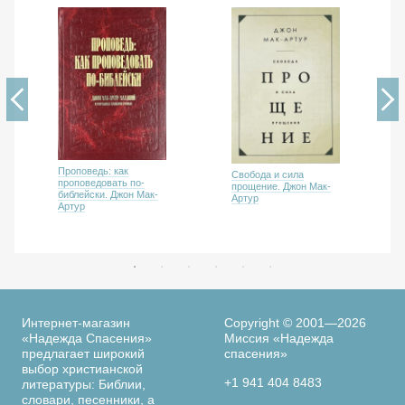
Проповедь: как
Свобода и сила
проповедовать по-
прощение. Джон Мак-
библейски. Джон Мак-
Артур
Артур
Интернет-магазин
Copyright © 2001—2026
«Надежда Спасения»
Миссия «Надежда
предлагает широкий
спасения»
выбор христианской
+1 941 404 8483
литературы: Библии,
словари, песенники, а