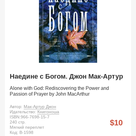
Наедине с Богом. Джон Мак-Артур
Alone with God: Rediscovering the Power and
Passion of Prayer by John MacArthur
Автор:
Мак-Артур Джон
Идательство:
Книгоноша
ISBN:
966-7698-15-7
10
240
стр.
Мягкий переплет
Код:
B-1598