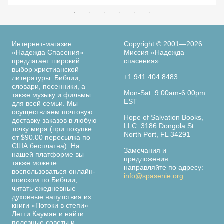
Интернет-магазин
Copyright © 2001—2026
«Надежда Спасения»
Миссия «Надежда
предлагает широкий
спасения»
выбор христианской
+1 941 404 8483
литературы: Библии,
словари, песенники, а
Mon-Sat: 9:00am-6:00pm.
также музыку и фильмы
EST
для всей семьи. Мы
осуществляем почтовую
Hope of Salvation Books,
доставку заказов в любую
LLC. 3186 Dongola St.
точку мира (при покупке
North Port, FL 34291
от $90.00 пересылка по
США бесплатна). На
Замечания и
нашей платформе вы
предложения
также можете
направляйте по адресу:
воспользоваться онлайн-
info@spasenie.org
поиском по Библии,
читать ежедневные
духовные напутствия из
книги «Потоки в степи»
Летти Кауман и найти
полезные советы и