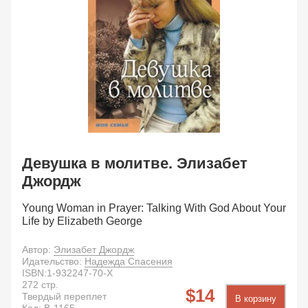
Девушка в молитве. Элизабет
Джордж
Young Woman in Prayer: Talking With God About Your
Life by Elizabeth George
Автор:
Элизабет Джордж
Идательство:
Надежда Спасения
ISBN:
1-932247-70-X
272
стр.
14
Твердый переплет
В корзину