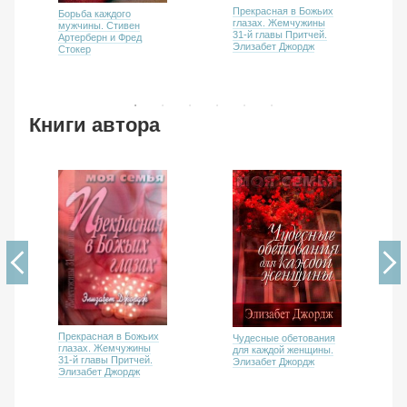
Прекрасная в Божьих
Борьба каждого
глазах. Жемчужины
мужчины. Стивен
31-й главы Притчей.
Артерберн и Фред
Элизабет Джордж
Стокер
Книги автора
Прекрасная в Божьих
Чудесные обетования
глазах. Жемчужины
для каждой женщины.
31-й главы Притчей.
Элизабет Джордж
Элизабет Джордж