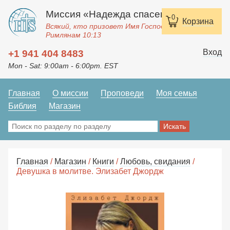
Миссия «Надежда спасения»
0
Корзина
Всякий, кто призовет Имя Господне, спасется.
Римлянам 10:13
Вход
+1 941 404 8483
Mon - Sat: 9:00am - 6:00pm. EST
Главная
О миссии
Проповеди
Моя семья
Библия
Магазин
Главная
/
Магазин
/
Книги
/
Любовь, свидания
/
Девушка в молитве. Элизабет Джордж