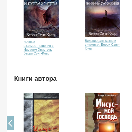
Видение для жизни и
Личные
служения. Берри Сэнт-
взаимоотношения с
Клер
Иисусом Христом.
Берри Сэнт-Клер
Книги автора