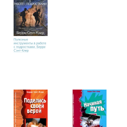
Полезные
инструменты в работе
с подростками. Берри
Сэнт-Клер