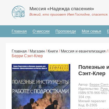
Миссия «Надежда спасения»
Всякий, кто призовет Имя Господне, спасется.
Главная
О миссии
Проповеди
Моя семья
Главная
/
Магазин
/
Книги
/
Миссия и евангелизация
/
Берри Сэнт-Клер
Полезные и
Сэнт-Клер
Автор:
Берри Сэнт
Идательство:
Рука
ISBN:
978-966-651-
104
стр.
Мягкий переплет
Код:
B-2305