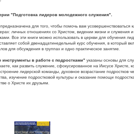
е
серии "Подготовка лидеров молодежного служения".
 предназначена для того, чтобы помочь вам усовершенствоваться к
ерах: личных отношениях со Христом, видении жизни и служения и
ками. Все эти книги можно использовать в церкви для обучения лид
ставляет собой двенадцатинедельный курс обучения, в который в
лов для обсуждения в группах и одно практическое занятие.
 инструменты в работе с подростками"
указаны основы для сл
наете, как развить служение, сфокусированное на Иисусе Христе, к
остроение лидерской команды, духовное возрастание подростков ч
тва, изучение подростковой культуры и оказание помощи подростк
тве о Христе их друзьям.