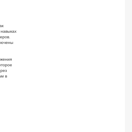
ак
 навыках
еров.
ключены
ужения
оторое
ерез
ам в