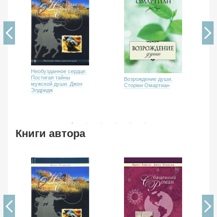
Необузданное сердце:
Постигая тайны
Возрождение души.
мужской души. Джон
Сторми Омартиан
Элдридж
Книги автора