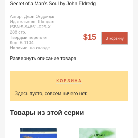
Secret of a Man's Soul by John Eldredg
Автор:
Джон Элдридж
Идательство:
Шандал
ISBN:
5-94861-025-X
288
стр.
15
Твердый переплет
В корзину
Код:
B-1104
Наличие: на складе
Развернуть описание товара
КОРЗИНА
Здесь пусто, совсем ничего нет.
Товары из этой серии