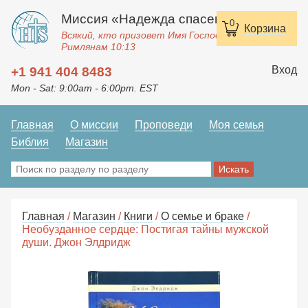
Миссия «Надежда спасения»
0
Корзина
Всякий, кто призовет Имя Господне, спасется.
Римлянам 10:13
Вход
+1 941 404 8483
Mon - Sat: 9:00am - 6:00pm. EST
Главная
О миссии
Проповеди
Моя семья
Библия
Магазин
Главная
/
Магазин
/
Книги
/
О семье и браке
/
Необузданное сердце: Постигая тайны мужской
души. Джон Элдридж