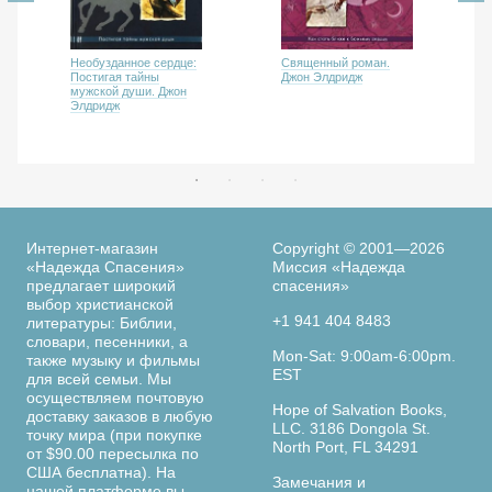
Священный роман.
Необузданное сердце:
Джон Элдридж
Постигая тайны
мужской души. Джон
Элдридж
Интернет-магазин
Copyright © 2001—2026
«Надежда Спасения»
Миссия «Надежда
предлагает широкий
спасения»
выбор христианской
+1 941 404 8483
литературы: Библии,
словари, песенники, а
Mon-Sat: 9:00am-6:00pm.
также музыку и фильмы
EST
для всей семьи. Мы
осуществляем почтовую
Hope of Salvation Books,
доставку заказов в любую
LLC. 3186 Dongola St.
точку мира (при покупке
North Port, FL 34291
от $90.00 пересылка по
США бесплатна). На
Замечания и
нашей платформе вы