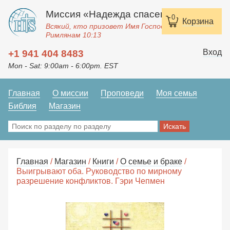
Миссия «Надежда спасения»
0
Корзина
Всякий, кто призовет Имя Господне, спасется.
Римлянам 10:13
Вход
+1 941 404 8483
Mon - Sat: 9:00am - 6:00pm. EST
Главная
О миссии
Проповеди
Моя семья
Библия
Магазин
Главная
/
Магазин
/
Книги
/
О семье и браке
/
Выигрывают оба. Руководство по мирному
разрешение конфликтов. Гэри Чепмен