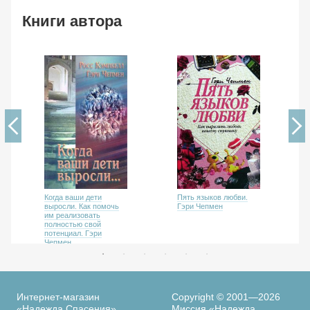
Книги автора
Когда ваши дети
Пять языков любви.
выросли. Как помочь
Гэри Чепмен
им реализовать
полностью свой
потенциал. Гэри
Чепмен
Интернет-магазин
Copyright © 2001—2026
«Надежда Спасения»
Миссия «Надежда