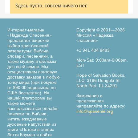
Здесь пусто, совсем ничего нет.
Интернет-магазин
Copyright © 2001—2026
«Надежда Спасения»
Миссия «Надежда
предлагает широкий
спасения»
выбор христианской
+1 941 404 8483
литературы: Библии,
словари, песенники, а
Mon-Sat: 9:00am-6:00pm.
также музыку и фильмы
EST
для всей семьи. Мы
осуществляем почтовую
Hope of Salvation Books,
доставку заказов в любую
LLC. 3186 Dongola St.
точку мира (при покупке
North Port, FL 34291
от $90.00 пересылка по
США бесплатна). На
Замечания и
нашей платформе вы
предложения
также можете
направляйте по адресу:
воспользоваться онлайн-
info@spasenie.org
поиском по Библии,
читать ежедневные
духовные напутствия из
книги «Потоки в степи»
Летти Кауман и найти