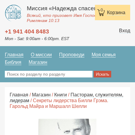
Миссия «Надежда спасения»
0
Корзина
Всякий, кто призовет Имя Господне, спасется.
Римлянам 10:13
Вход
+1 941 404 8483
Mon - Sat: 9:00am - 6:00pm. EST
Главная
О миссии
Проповеди
Моя семья
Библия
Магазин
Главная
/
Магазин
/
Книги
/
Пасторам, служителям,
лидерам
/ Секреты лидерства Билли Грэма.
Гарольд Майра и Маршалл Шелли