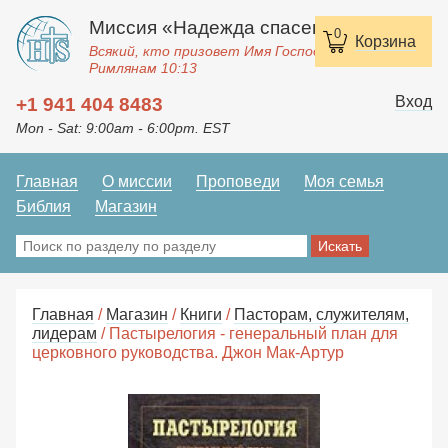
Миссия «Надежда спасения»
0
Корзина
Всякий, кто призовет Имя Господне, спасется.
Римлянам 10:13
Вход
+1 941 404 8483
Mon - Sat: 9:00am - 6:00pm. EST
Главная
О миссии
Проповеди
Моя семья
Библия
Магазин
Главная
/
Магазин
/
Книги
/
Пасторам, служителям,
лидерам
/ Пастырелогия - генеральный план для
церковного руководства. Джон Мак-Артур