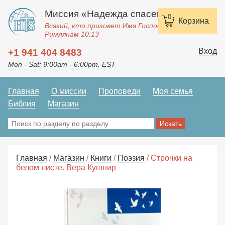
Миссия «Надежда спасения»
0
Корзина
Всякий, кто призовет Имя Господне, спасется.
Римлянам 10:13
Вход
+1 941 404 8483
Mon - Sat: 9:00am - 6:00pm. EST
Главная
О миссии
Проповеди
Моя семья
Библия
Магазин
Главная
/
Магазин
/
Книги
/
Поэзия
/ Строчки на
белом листе. Вера Кушнир