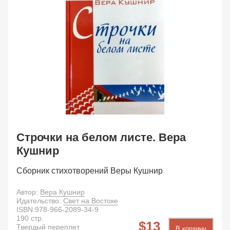
Строчки на белом листе. Вера
Кушнир
Сборник стихотворений Веры Кушнир
Автор:
Вера Кушнир
Идательство:
Свет на Востоке
ISBN:
978-966-2089-34-9
190
стр.
13
Твердый переплет
В корзину