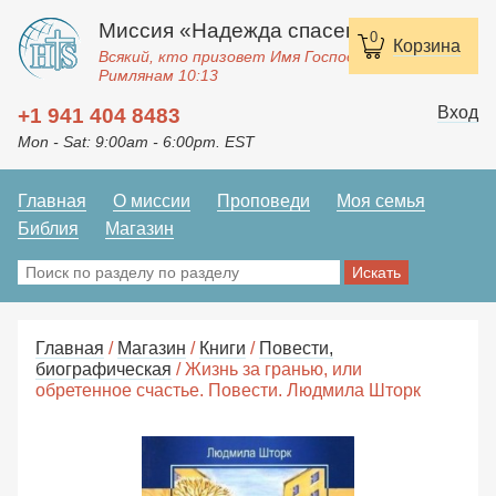
Миссия «Надежда спасения»
0
Корзина
Всякий, кто призовет Имя Господне, спасется.
Римлянам 10:13
Вход
+1 941 404 8483
Mon - Sat: 9:00am - 6:00pm. EST
Главная
О миссии
Проповеди
Моя семья
Библия
Магазин
Главная
/
Магазин
/
Книги
/
Повести,
биографическая
/ Жизнь за гранью, или
обретенное счастье. Повести. Людмила Шторк