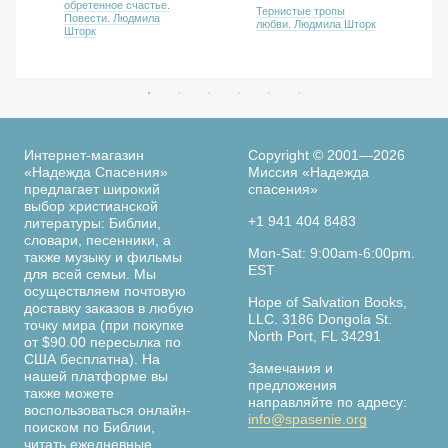
обретенное счастье.
Тернистые тропы
Повести. Людмила
любви. Людмила Шторк
Шторк
Интернет-магазин
Copyright © 2001—2026
«Надежда Спасения»
Миссия «Надежда
предлагает широкий
спасения»
выбор христианской
+1 941 404 8483
литературы: Библии,
словари, песенники, а
Mon-Sat: 9:00am-6:00pm.
также музыку и фильмы
EST
для всей семьи. Мы
осуществляем почтовую
Hope of Salvation Books,
доставку заказов в любую
LLC. 3186 Dongola St.
точку мира (при покупке
North Port, FL 34291
от $90.00 пересылка по
США бесплатна). На
Замечания и
нашей платформе вы
предложения
также можете
направляйте по адресу:
воспользоваться онлайн-
info@spasenie.org
поиском по Библии,
читать ежедневные