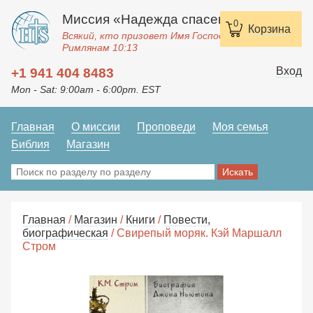
Миссия «Надежда спасения»
0
Корзина
Всякий, кто призовет Имя Господне, спасется.
Римлянам 10:13
Вход
+1 941 404 8483
Mon - Sat: 9:00am - 6:00pm. EST
Главная
О миссии
Проповеди
Моя семья
Библия
Магазин
Главная
/
Магазин
/
Книги
/
Повести,
биографическая
/ Свирепый моряк. Кэй Маршалл
Стром