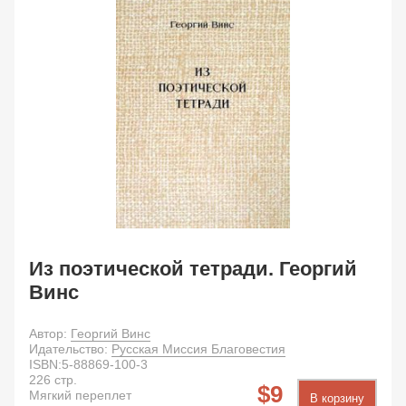
Из поэтической тетради. Георгий
Винс
Автор:
Георгий Винс
Идательство:
Русская Миссия Благовестия
ISBN:
5-88869-100-3
226
стр.
9
Мягкий переплет
В корзину