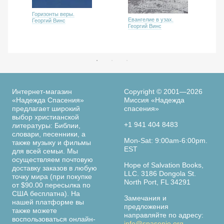
Горизонты веры.
Евангелие в узах.
Георгий Винс
Георгий Винс
Интернет-магазин
Copyright © 2001—2026
«Надежда Спасения»
Миссия «Надежда
предлагает широкий
спасения»
выбор христианской
+1 941 404 8483
литературы: Библии,
словари, песенники, а
Mon-Sat: 9:00am-6:00pm.
также музыку и фильмы
EST
для всей семьи. Мы
осуществляем почтовую
Hope of Salvation Books,
доставку заказов в любую
LLC. 3186 Dongola St.
точку мира (при покупке
North Port, FL 34291
от $90.00 пересылка по
США бесплатна). На
Замечания и
нашей платформе вы
предложения
также можете
направляйте по адресу:
воспользоваться онлайн-
info@spasenie.org