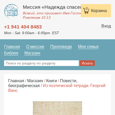
Миссия «Надежда спасения»
0
Корзина
Всякий, кто призовет Имя Господне, спасется.
Римлянам 10:13
Вход
+1 941 404 8483
Mon - Sat: 9:00am - 6:00pm. EST
Главная
О миссии
Проповеди
Моя семья
Библия
Магазин
Главная
/
Магазин
/
Книги
/
Повести,
биографическая
/ Из поэтической тетради. Георгий
Винс