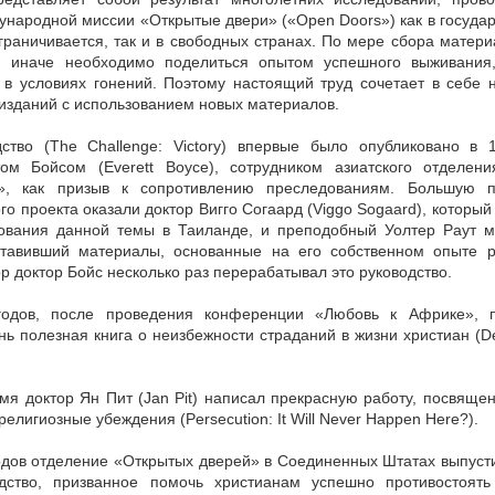
народной миссии «Открытые двери» («Open Doors») как в государс
граничивается, так и в свободных странах. По мере сбора матери
ли иначе необходимо поделиться опытом успешного выживания
 в условиях гонений. Поэтому настоящий труд сочетает в себе 
изданий с использованием новых материалов.
ство (The Challenge: Victory) впервые было опубликовано в 
ом Бойсом (Everett Воусе), сотрудником азиатского отделен
», как призыв к сопротивлению преследованиям. Большую 
го проекта оказали доктор Вигго Согаард (Viggo Sogaard), которы
ования данной темы в Таиланде, и преподобный Уолтер Раут мл
оставивший материалы, основанные на его собственном опыте 
ор доктор Бойс несколько раз перерабатывал это руководство.
годов, после проведения конференции «Любовь к Африке», п
нь полезная книга о неизбежности страданий в жизни христиан (De
мя доктор Ян Пит (Jan Pit) написал прекрасную работу, посвяще
елигиозные убеждения (Persecution: It Will Never Happen Here?).
одов отделение «Открытых дверей» в Соединенных Штатах выпусти
дство, призванное помочь христианам успешно противостоят