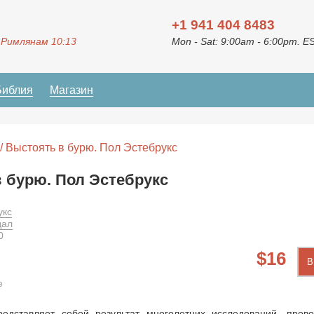
+1 941 404 8483
 Римлянам 10:13
Mon - Sat: 9:00am - 6:00pm. E
Библия
Магазин
/ Выстоять в бурю. Пол Эстебрукс
 бурю. Пол Эстебрукс
укс
дал
0
16
В
е
едставляет собой результат многолетних исследований, пров