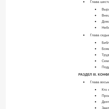
Глава шест
Выр
Вне
Дом
Неб
Глава седь
Биб
Бож
Труд
Сем
Под
РАЗДЕЛ III. КОН
Глава восьм
Кто
Про
Дея
Зак