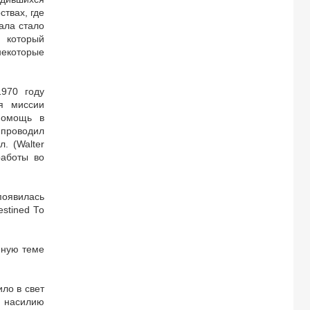
твах, где
ала стало
, который
некоторые
1970 году
ия миссии
помощь в
й проводил
. (Walter
работы во
оявилась
stined То
нную теме
ло в свет
ь насилию