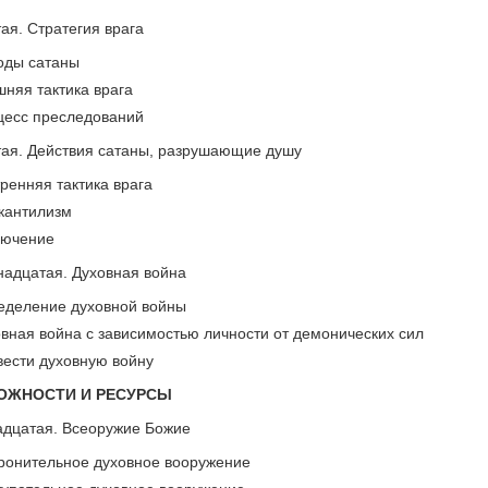
ая. Стратегия врага
оды сатаны
шняя тактика врага
цесс преследований
тая. Действия сатаны, разрушающие душу
ренняя тактика врага
кантилизм
лючение
надцатая. Духовная война
еделение духовной войны
вная война с зависимостью личности от демонических сил
вести духовную войну
ЗМОЖНОСТИ И РЕСУРСЫ
адцатая. Всеоружие Божие
ронительное духовное вооружение