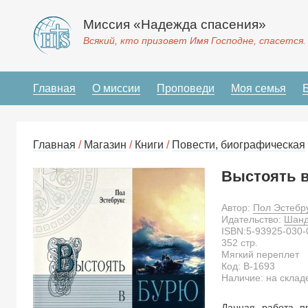
Миссия «Надежда спасения»
Всякий, кто призовет Имя Господне, спасется.
Главная
О миссии
Проповеди
Моя семья
Главная
/
Магазин
/
Книги
/
Повести, биографическая
Выстоять в
Автор:
Пол Эстебр
Идательство:
Шан
ISBN:
5-93925-030-
352
стр.
Мягкий переплет
Код:
B-1693
Наличие: на склад
Данная работа пр