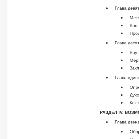
Глава девят
Мет
Вне
Про
Глава деся
Внут
Мер
Зак
Глава один
Опр
Духо
Как 
РАЗДЕЛ IV. ВО
Глава двен
Обо