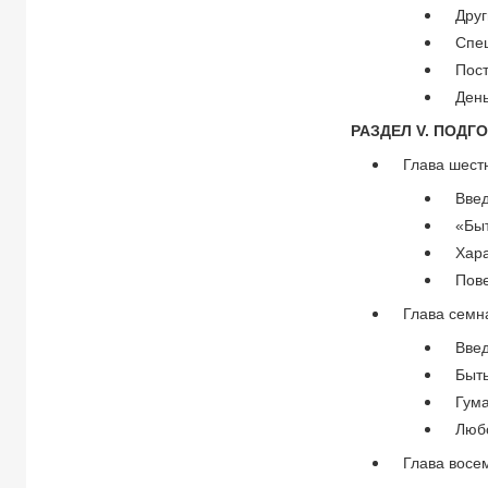
Дру
Спе
Пос
Ден
РАЗДЕЛ V. ПОД
Глава шест
Вве
«Быт
Хар
Пов
Глава семн
Вве
Быт
Гум
Люб
Глава восе