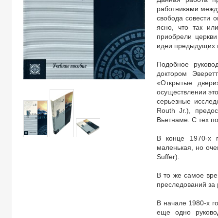
работниками между
свобода совести о
ясно, что так и
приобрели церкви
идеи предыдущих 
Подобное руковод
доктором Эверетт
«Открытые двери
осуществлении это
серьезные исслед
Routh Jr.), пред
Вьетнаме. С тех п
В конце 1970-х 
маленькая, но оче
Suffer).
В то же самое вре
преследований за р
В начале 1980-х г
еще одно руково