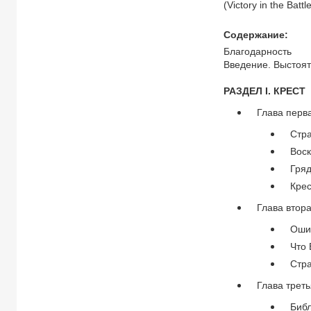
(Victory in the Bat
Содержание:
Благодарность
Введение. Выстоя
РАЗДЕЛ I. КРЕСТ
Глава перв
Стр
Вос
Гря
Кре
Глава втор
Оши
Что 
Стр
Глава треть
Биб