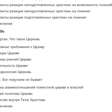
анты реакции неподготовленных христиан на возможность гонен
ианты реакции неподготовленных христиан на гонения
ианты реакции подготовленных христиан на гонения
лючение
КОВЬ
ртая. Что такое Церковь
вные требования к Церкву
кции Церкви
мер ранней Церкви
тельность Церкви
едоносная Церковь
. Бог поругаем не бывает
мы взаимоотношений поместной церкви и властей
кая политика Церкви
нство внутри Тела Христова
лючение