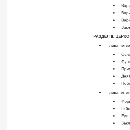
Вари
Вар
Вар
Зак
РАЗДЕЛ II. ЦЕР
Глава четве
Осно
Фун
При
Дея
Поб
Глава пятая
Фор
Гиб
Еди
Зак