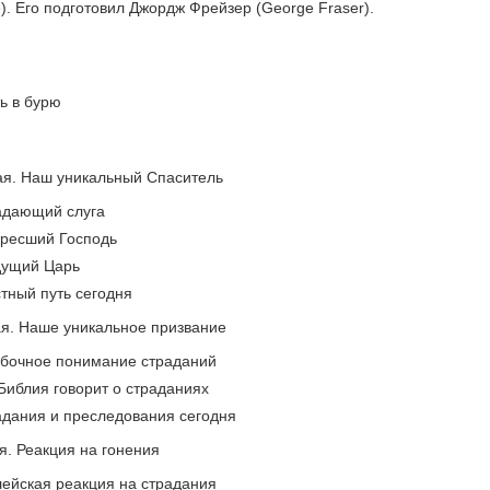
tle). Его подготовил Джордж Фрейзер (George Fraser).
ть в бурю
ая. Наш уникальный Спаситель
адающий слуга
кресший Господь
дущий Царь
стный путь сегодня
ая. Наше уникальное призвание
бочное понимание страданий
Библия говорит о страданиях
адания и преследования сегодня
я. Реакция на гонения
лейская реакция на страдания