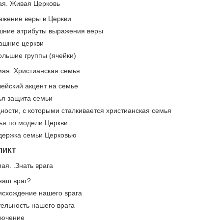
ая. Живая Церковь
ажение веры в Церкви
шние атрибуты выражения веры
ашние церкви
ольшие группы (ячейки)
мая. Христианская семья
лейский акцент на семье
ья защита семьи
ности, с которыми сталкивается христианская семья
ья по модели Церкви
держка семьи Церковью
ФЛИКТ
ая. .Знать врага
 наш враг?
исхождение нашего врага
тельность нашего врага
лючение