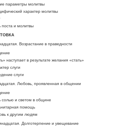
гие параметры молитвы
цифический характер молитвы
т
ь поста и молитвы
ГОТОВКА
надцатая. Возрастание в праведности
дение
ь» наступает в результате желания «стать»
актер слуги
едение слуги
адцатая. Любовь, проявленная в общении
дение
ь солью и светом в общине
анитарная помощь
овь к другим людям
мнадцатая. Долготерпение и увещевание