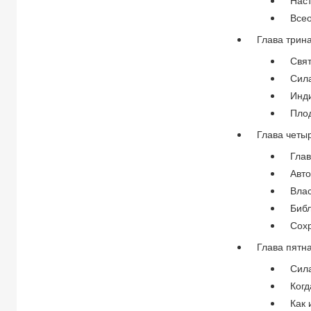
Нас
Все
Глава трин
Свя
Сил
Инд
Пло
Глава четы
Гла
Авт
Вла
Биб
Сох
Глава пятн
Сил
Ког
Как 