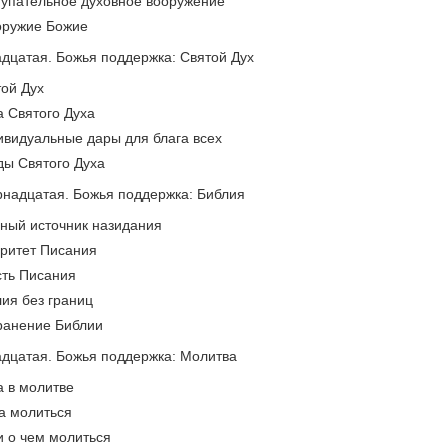
тупательное духовное вооружение
оружие Божие
адцатая. Божья поддержка: Святой Дух
той Дух
а Святого Духа
ивидуальные дары для блага всех
ды Святого Духа
рнадцатая. Божья поддержка: Библия
вный источник назидания
оритет Писания
сть Писания
лия без границ
ранение Библии
адцатая. Божья поддержка: Молитва
а в молитве
да молиться
и о чем молиться