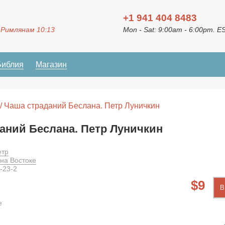
+1 941 404 8483
 Римлянам 10:13
Mon - Sat: 9:00am - 6:00pm. E
Библия
Магазин
/ Чаша страданий Беслана. Петр Луничкин
аний Беслана. Петр Луничкин
етр
 на Востоке
-23-2
9
В
е