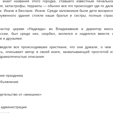
знает названия этого городка, ставшего известным печально
я, катастрофы, терракты — обычно все это происходит где-то дале
м. Иначе в Беслане. Иначе. Среди заложников были дети воскрес
круженного здания стояли наши братья и сестры, полные страх
пастор церкви «Надежда» во Владикавказе и директор мисс
оссии, был среди них, скорбел, молился и надеялся вместе 
и и друзьями.
видели все происходившее христиане, что они думали, о чем
сь, описывает автор в своей книге, захватывающей простотой и
 драматичностью описания.
ие праздника
объявление
детельство от «внешних»
 администрации