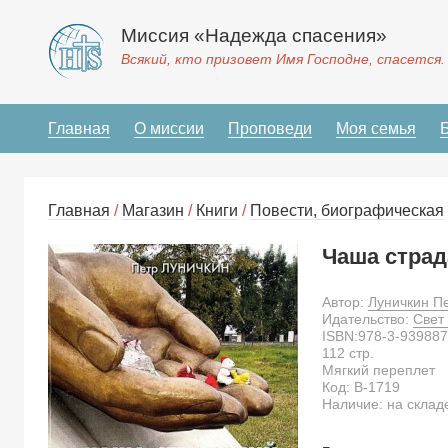
Миссия «Надежда спасения»
Всякий, кто призовет Имя Господне, спасется.
Главная
О миссии
Проповеди
Моя семья
Главная
/
Магазин
/
Книги
/
Повести, биографическая
Чаша страд
Автор:
Луничкин П
Идательство:
Свет
ISBN:
978-3-939887
112
стр.
Мягкий переплет
Код:
B-1719
Наличие: на склад