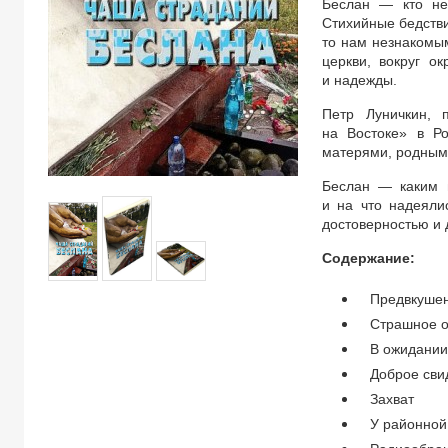
Беслан — кто не 
Стихийные бедстви
то нам незнакомы
церкви, вокруг о
и надежды.
Петр Луничкин, 
на Востоке» в Р
матерями, родным
Беслан — каким 
и на что надеяли
достоверностью и
Содержание:
Предвкушен
Страшное 
В ожидании
Доброе сви
Захват
У районной