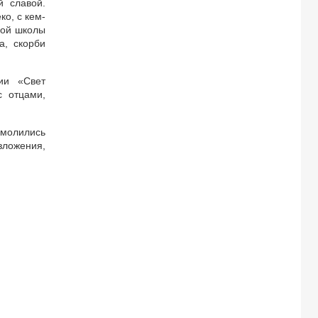
й славой.
ко, с кем-
ной школы
а, скорби
ии «Свет
с отцами,
 молились
зложения,