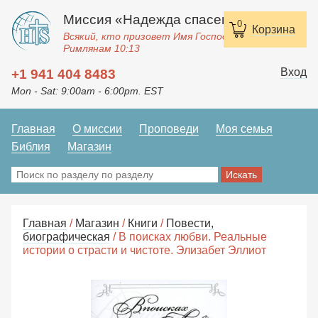
Миссия «Надежда спасения»
0
Корзина
Всякий, кто призовет Имя Господне, спасется.
Римлянам 10:13
Вход
+1 941 404 8483
Mon - Sat: 9:00am - 6:00pm. EST
Главная
О миссии
Проповеди
Моя семья
Библия
Магазин
Главная
/
Магазин
/
Книги
/
Повести,
биографическая
/ В поисках любви. Реальные
истории о страсти и чистоте. Элизабет Эллиот