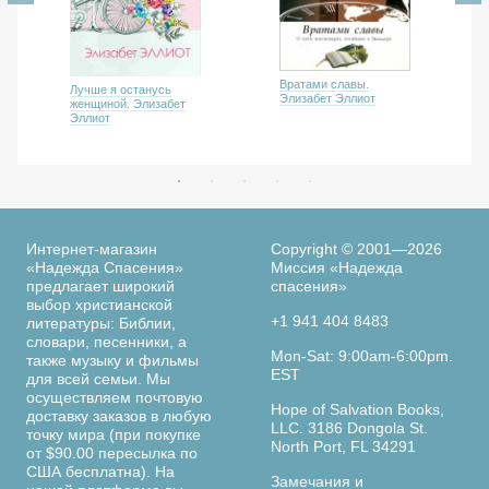
Вратами славы.
Лучше я останусь
Элизабет Эллиот
женщиной. Элизабет
Эллиот
Интернет-магазин
Copyright © 2001—2026
«Надежда Спасения»
Миссия «Надежда
предлагает широкий
спасения»
выбор христианской
+1 941 404 8483
литературы: Библии,
словари, песенники, а
Mon-Sat: 9:00am-6:00pm.
также музыку и фильмы
EST
для всей семьи. Мы
осуществляем почтовую
Hope of Salvation Books,
доставку заказов в любую
LLC. 3186 Dongola St.
точку мира (при покупке
North Port, FL 34291
от $90.00 пересылка по
США бесплатна). На
Замечания и