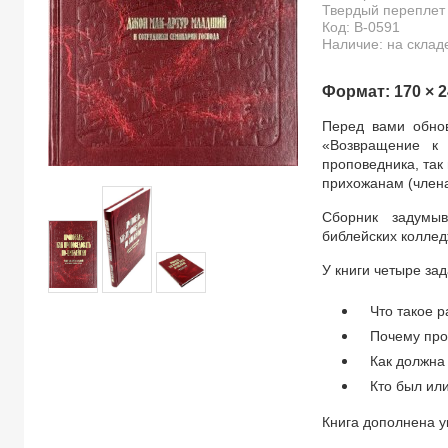
Твердый переплет /
Код:
B-0591
Наличие: на склад
Формат: 170 × 24
Перед вами обно
«Возвращение к 
проповедника, так
прихожанам (члена
Сборник задумыв
библейских коллед
У книги четыре зад
Что такое 
Почему про
Как должна
Кто был ил
Книга дополнена у