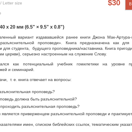
30
 Letter size
В
е
0 х 20 мм (6.5" × 9.5" х
0.8")
вленный вариант издававшейся ранее книги Джона Мак-Артура
разъяснительной проповеди». Книга предназначена как для 
 и для студента, будущего проповедника/наставника. Книга пригод
м церкви), серьезно настроенным на служение Слову.
ался как потенциальный учебник гомилетики на уровне п
жей и семинарий.
ачи, т. е. книга отвечает на вопросы:
разъяснительная проповедь?
поведь должна быть разъяснительной?
 проходить разъяснительная проповедь?
и является приверженцем разъяснительной проповеди и практикует
казателями имен, списком библейских ссылок, тематическим указ