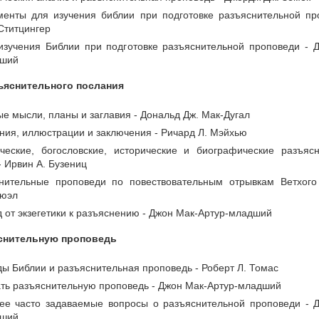
менты для изучения библии при подготовке разъяснительной пр
Ститцингер
изучения Библии при подготовке разъяснительной проповеди - 
дший
ъяснительного послания
ые мысли, планы и заглавия - Дональд Дж. Мак-Дугал
ения, иллюстрации и заключения - Ричард Л. Мэйхью
ческие, богословские, исторические и биографические разъяс
- Ирвин А. Бузениц
нительные проповеди по повествовательным отрывкам Ветхого
ъюэл
д от экзегетики к разъяснению - Джон Мак-Артур-младший
яснительную проповедь
ды Библии и разъяснительная проповедь - Роберт Л. Томас
тать разъяснительную проповедь - Джон Мак-Артур-младший
ее часто задаваемые вопросы о разъяснительной проповеди - 
дший