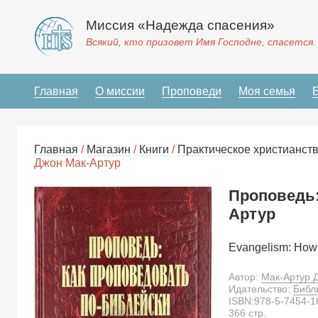
Миссия «Надежда спасения»
Всякий, кто призовет Имя Господне, спасется.
Главная
О миссии
Проповеди
Моя семья
Главная
/
Магазин
/
Книги
/
Практическое христианст
Джон Мак-Артур
Проповедь:
Артур
Evangelism: How 
Автор:
Мак-Артур 
Идательство:
Библ
ISBN:
978-5-7454-1
366
стр.