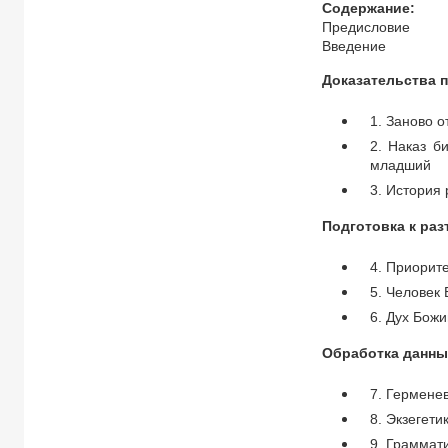
Содержание:
Предисловие
Введение
Доказательства 
1. Заново 
2. Наказ б
младший
3. История
Подготовка к ра
4. Приорит
5. Человек
6. Дух Бож
Обработка данны
7. Гермене
8. Экзегети
9. Граммат