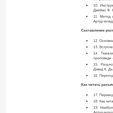
10. Инстру
Джеймс Ф. 
11. Метод 
Артур-мла
Составление раз
12. Основн
13. Вступл
14. Темати
проповеди 
15. Разъяс
Дэвид К. Д
16. Перехо
Как читать разъ
17. Перево
18. Как чи
19. Наибол
Артур-мла