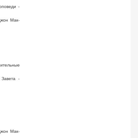
оповеди -
Джон Мак-
нительные
 Завета -
Джон Мак-