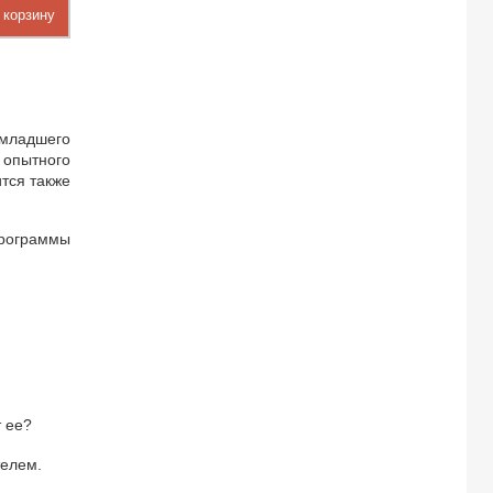
 корзину
-младшего
опытного
ится также
рограммы
 ее?
ателем.