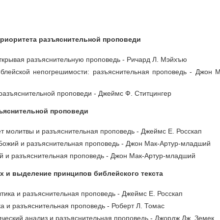
приоритета разъяснительной проповеди
открывая разъяснительную проповедь - Ричард Л. Мэйхъю
иблейской непогрешимости: разъяснительная проповедь - Джон М
 разъяснительной проповеди - Джеймс Ф. Ститцингер
зъяснительной проповеди
ет молитвы и разъяснительная проповедь - Джеймс Е. Росскап
 Божий и разъяснительная проповедь - Джон Мак-Артур-младший
ий и разъяснительная проповедь - Джон Мак-Артур-младший
х и выделение принципов библейского текста
втика и разъяснительная проповедь - Джеймс Е. Росскап
ка и разъяснительная проповедь - Роберт Л. Томас
ический анализ и разъяснительная проповедь - Джордж Дж. Земек