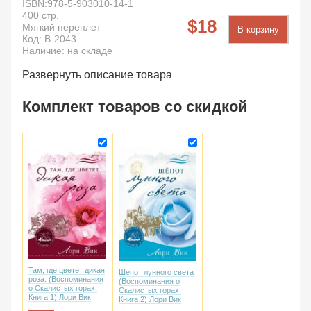
ISBN:
978-5-903010-14-1
400
стр.
18
Мягкий переплет
В корзину
Код:
B-2043
Наличие: на складе
Развернуть описание товара
Комплект товаров со скидкой
Там, где цветет дикая
Шепот лунного света
роза. (Воспоминания
(Воспоминания о
о Скалистых горах.
Скалистых горах.
Книга 1) Лори Вик
Книга 2) Лори Вик