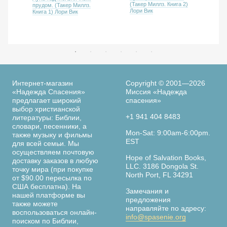
(Такер Миллз. Книга 2)
прудом. (Такер Миллз.
Лори Вик
Книга 1) Лори Вик
Интернет-магазин
Copyright © 2001—2026
«Надежда Спасения»
Миссия «Надежда
предлагает широкий
спасения»
выбор христианской
+1 941 404 8483
литературы: Библии,
словари, песенники, а
Mon-Sat: 9:00am-6:00pm.
также музыку и фильмы
EST
для всей семьи. Мы
осуществляем почтовую
Hope of Salvation Books,
доставку заказов в любую
LLC. 3186 Dongola St.
точку мира (при покупке
North Port, FL 34291
от $90.00 пересылка по
США бесплатна). На
Замечания и
нашей платформе вы
предложения
также можете
направляйте по адресу:
воспользоваться онлайн-
info@spasenie.org
поиском по Библии,