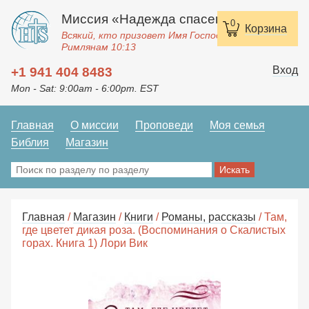
Миссия «Надежда спасения»
0
Корзина
Всякий, кто призовет Имя Господне, спасется.
Римлянам 10:13
Вход
+1 941 404 8483
Mon - Sat: 9:00am - 6:00pm. EST
Главная
О миссии
Проповеди
Моя семья
Библия
Магазин
Главная
/
Магазин
/
Книги
/
Романы, рассказы
/ Там,
где цветет дикая роза. (Воспоминания о Скалистых
горах. Книга 1) Лори Вик