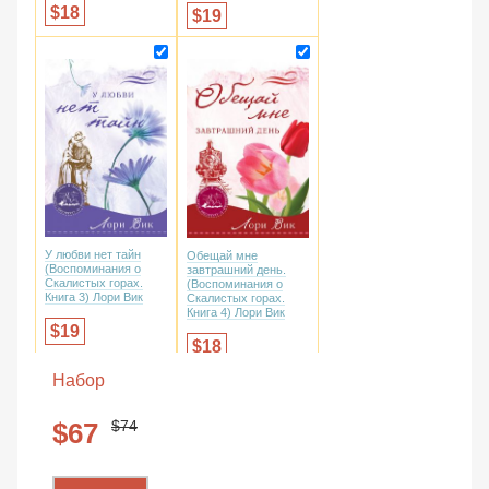
18
19
У любви нет тайн
Обещай мне
(Воспоминания о
завтрашний день.
Скалистых горах.
(Воспоминания о
Книга 3) Лори Вик
Скалистых горах.
Книга 4) Лори Вик
19
18
Набор
74
67