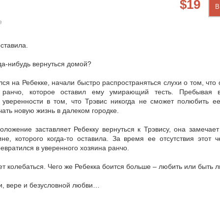
19
В
е
ставила.
да-нибудь вернуться домой?
лся на Ребекке, начали быстро распространяться слухи о том, что
 ранчо, которое оставил ему умирающий тесть. Пребывая 
 уверенности в том, что Трэвис никогда не сможет полюбить ее
чать новую жизнь в далеком городке.
положение заставляет Ребекку вернуться к Трэвису, она замечае
не, которого когда-то оставила. За время ее отсутствия этот ч
ревратился в уверенного хозяина ранчо.
ет колебаться. Чего же Ребекка боится больше – любить или быть
и, вере и безусловной любви…