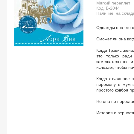
Мягкий переплет
Код:
B-2044
Наличие: на склад
Однажды она его о
Сможет ли она ког
Когда Трэвис жени
это только ради
замешательстве и
исчезает, чтобы на
Когда отчаянное 
перемену в мужчи
простого ковбоя п
Но она не переста
История о верност