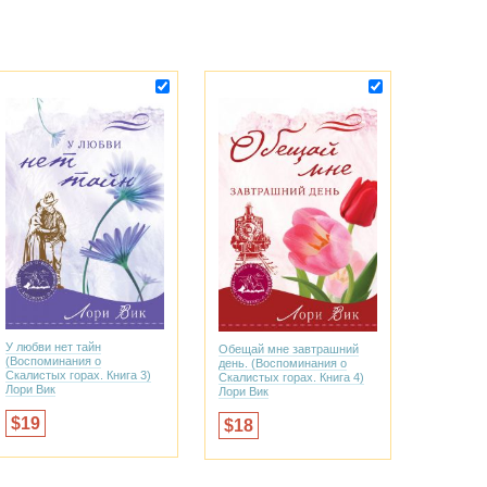
У любви нет тайн
Обещай мне завтрашний
(Воспоминания о
день. (Воспоминания о
Скалистых горах. Книга 3)
Скалистых горах. Книга 4)
Лори Вик
Лори Вик
19
18