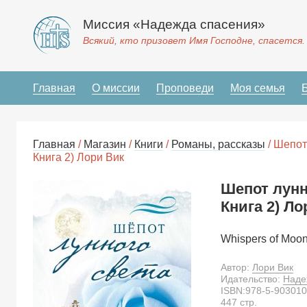
Миссия «Надежда спасения»
Всякий, кто призовет Имя Господне, спасется.
Главная
О миссии
Проповеди
Моя семья
Главная
/
Магазин
/
Книги
/
Романы, рассказы
/ Шепот
Книга 2) Лори Вик
Шепот лунн
Книга 2) Ло
Whispers of Moon
Автор:
Лори Вик
Идательство:
Наде
ISBN:
978-5-903010
447
стр.