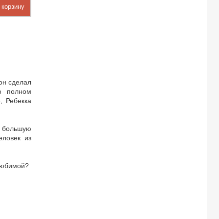
 корзину
 он сделал
в полном
, Ребекка
т большую
еловек из
 любимой?