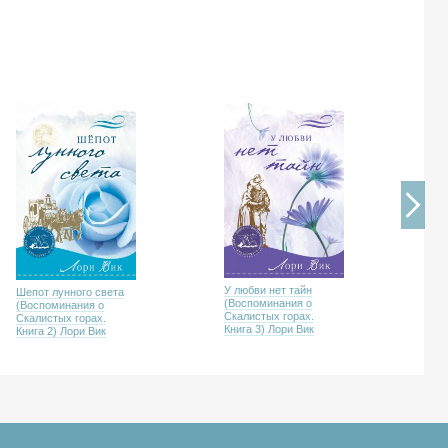
У любви нет тайн
Шепот лунного света
Об
(Воспоминания о
(Воспоминания о
за
Скалистых горах.
Скалистых горах.
(В
Книга 3) Лори Вик
Книга 2) Лори Вик
Ск
Кни