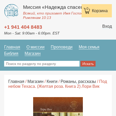
Миссия «Надежда спасения»
0
Корзина
Всякий, кто призовет Имя Господне, спасется.
Римлянам 10:13
Вход
+1 941 404 8483
Mon - Sat: 9:00am - 6:00pm. EST
Главная
О миссии
Проповеди
Моя семья
Библия
Магазин
Главная
/
Магазин
/
Книги
/
Романы, рассказы
/ Под
небом Техаса. (Желтая роза. Книга 2) Лори Вик