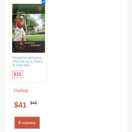
Городская девушка.
(Желтая роза. Книга
3) Лори Вик
15
Набор
45
41
В корзину