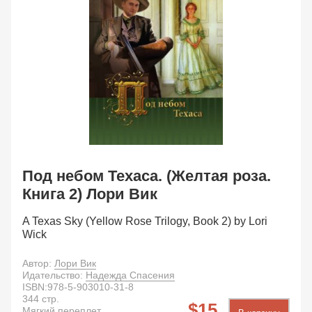
Под небом Техаса. (Желтая роза.
Книга 2) Лори Вик
A Texas Sky (Yellow Rose Trilogy, Book 2) by Lori
Wick
Автор:
Лори Вик
Идательство:
Надежда Спасения
ISBN:
978-5-903010-31-8
344
стр.
15
Мягкий переплет