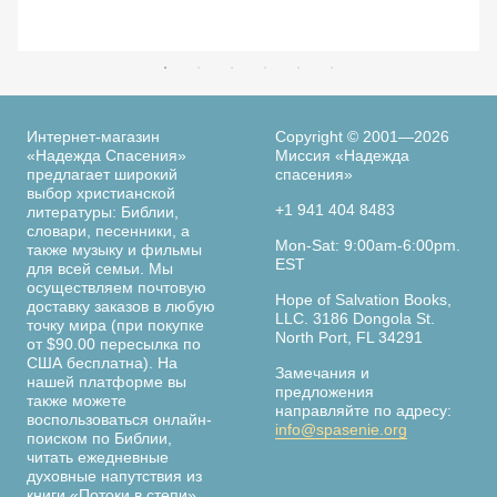
Интернет-магазин
Copyright © 2001—2026
«Надежда Спасения»
Миссия «Надежда
предлагает широкий
спасения»
выбор христианской
+1 941 404 8483
литературы: Библии,
словари, песенники, а
Mon-Sat: 9:00am-6:00pm.
также музыку и фильмы
EST
для всей семьи. Мы
осуществляем почтовую
Hope of Salvation Books,
доставку заказов в любую
LLC. 3186 Dongola St.
точку мира (при покупке
North Port, FL 34291
от $90.00 пересылка по
США бесплатна). На
Замечания и
нашей платформе вы
предложения
также можете
направляйте по адресу:
воспользоваться онлайн-
info@spasenie.org
поиском по Библии,
читать ежедневные
духовные напутствия из
книги «Потоки в степи»