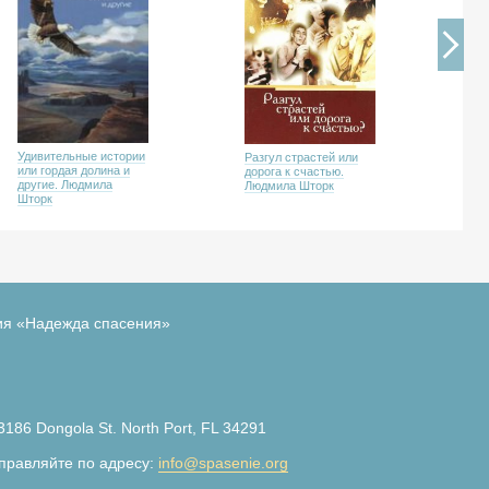
Ко
Удивительные истории
Разгул страстей или
чу
или гордая долина и
дорога к счастью.
Шт
другие. Людмила
Людмила Шторк
Шторк
ия «Надежда спасения»
3186 Dongola St. North Port, FL 34291
правляйте по адресу:
info@spasenie.org