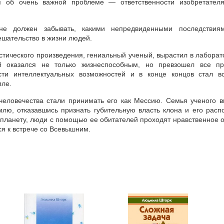
ся об очень важной проблеме — ответственности изобретател
е должен забывать, какими непредвиденными последствия
ешательство в жизни людей.
стического произведения, гениальный ученый, вырастил в лаборат
ый оказался не только жизнеспособным, но превзошел все п
сти интеллектуальных возможностей и в конце концов стал 
мле.
человечества стали принимать его как Мессию. Семья ученого 
млю, отказавшись признать губительную власть клона и его расп
 планету, люди с помощью ее обитателей проходят нравственное 
ся к встрече со Всевышним.