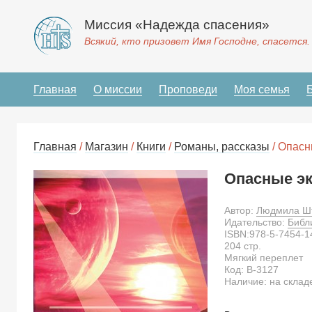
Миссия «Надежда спасения»
Всякий, кто призовет Имя Господне, спасется.
Главная
О миссии
Проповеди
Моя семья
Главная
/
Магазин
/
Книги
/
Романы, рассказы
/ Опасн
Опасные э
Автор:
Людмила Ш
Идательство:
Библ
ISBN:
978-5-7454-1
204
стр.
Мягкий переплет
Код:
B-3127
Наличие: на склад