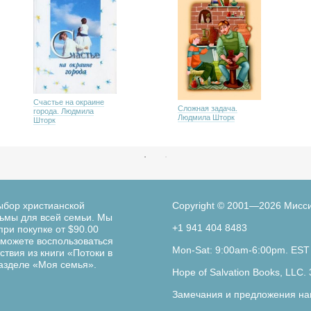
Счастье на окраине
Сложная задача.
города. Людмила
Людмила Шторк
Шторк
ыбор христианской
Copyright © 2001—2026 Мисс
льмы для всей семьи. Мы
+1 941 404 8483
при покупке от $90.00
можете воспользоваться
Mon-Sat: 9:00am-6:00pm. EST
твия из книги «Потоки в
разделе «Моя семья».
Hope of Salvation Books, LLC. 
Замечания и предложения на