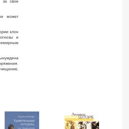
я за свое
ми может
ории клон
рогнозы и
всемирным
вынуждена
оряжения.
очищение,