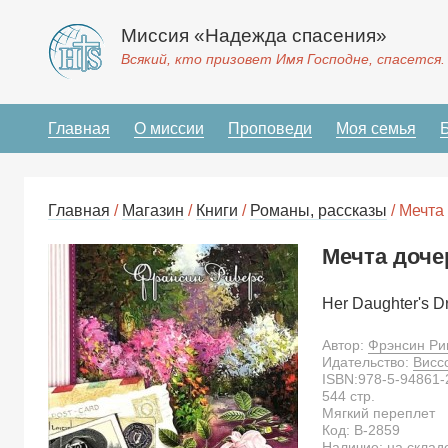
Миссия «Надежда спасения»
Всякий, кто призовет Имя Господне, спасется.
Главная
О миссии
Проповеди
Моя семья
Главная
/
Магазин
/
Книги
/
Романы, рассказы
/ Мечта
Мечта доче
Her Daughter's D
Автор:
Фрэнсин Ри
Идательство:
Висс
ISBN:
978-5-94861-
544
стр.
Мягкий переплет
Код:
B-2859
Наличие: на склад