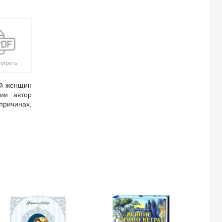
отреть
ий женщин
рии автор
причинах,