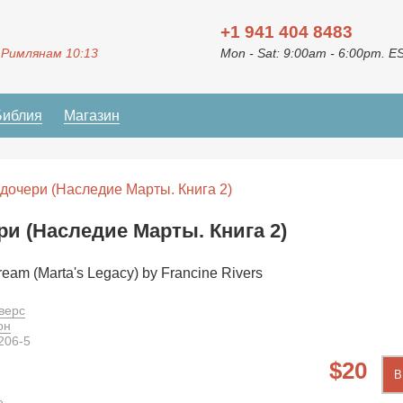
+1 941 404 8483
 Римлянам 10:13
Mon - Sat: 9:00am - 6:00pm. E
Библия
Магазин
 дочери (Наследие Марты. Книга 2)
ри (Наследие Марты. Книга 2)
ream (Marta's Legacy) by Francine Rivers
верс
он
206-5
20
В
е