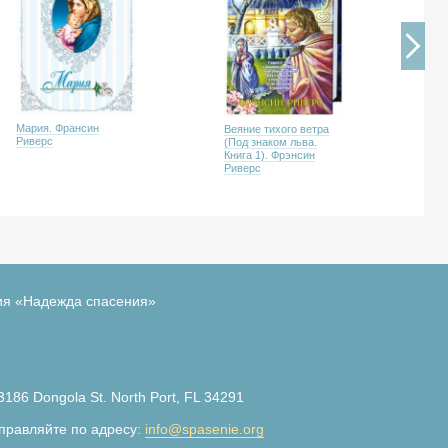
Мария. Франсин
Веяние тихого ветра
Эх
Риверс
(Под знаком льва.
зна
Книга 1). Фрэнсин
Фр
Риверс
ия «Надежда спасения»
3186 Dongola St. North Port, FL 34291
правляйте по адресу:
info@spasenie.org