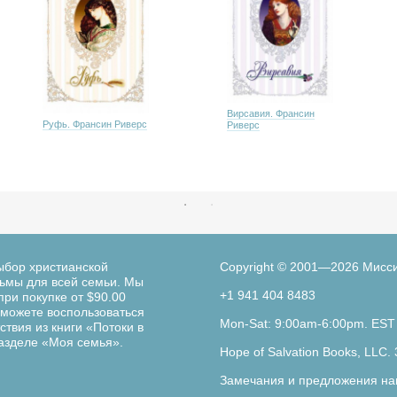
Вирсавия. Франсин
Руфь. Франсин Риверс
Риверс
ыбор христианской
Copyright © 2001—2026 Мисс
льмы для всей семьи. Мы
+1 941 404 8483
при покупке от $90.00
можете воспользоваться
Mon-Sat: 9:00am-6:00pm. EST
твия из книги «Потоки в
разделе «Моя семья».
Hope of Salvation Books, LLC. 
Замечания и предложения на