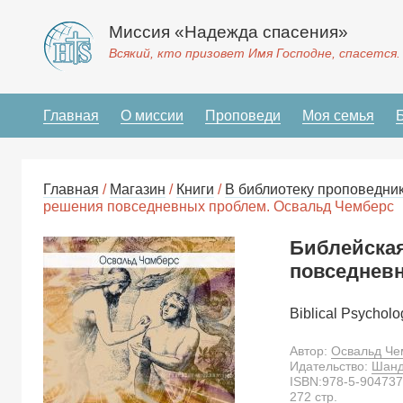
Миссия «Надежда спасения»
Всякий, кто призовет Имя Господне, спасется.
Главная
О миссии
Проповеди
Моя семья
Главная
/
Магазин
/
Книги
/
В библиотеку проповедни
решения повседневных проблем. Освальд Чемберс
Библейская
повседнев
Biblical Psychol
Автор:
Освальд Че
Идательство:
Шан
ISBN:
978-5-904737
272
стр.