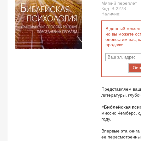
Мягкий переплет
Код:
B-2278
Наличие:
В данный момент
но вы можете ост
оповестим вас, к
продаже.
Ост
Представляем ваш
литературы, глубо
«Библейская пси
миссис Чемберс, с
году.
Впервые эта книга
ее пересмотренные