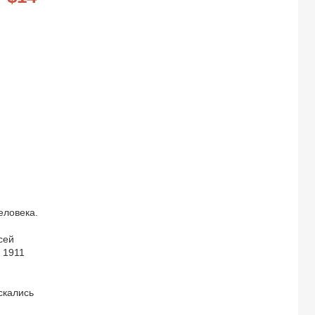
еловека.
сей
 1911
скались