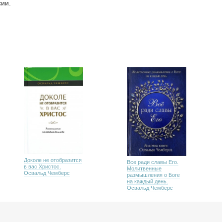
ии.
Доколе не отобразится
Все ради славы Его.
в вас Христос.
Молитвенные
Освальд Чемберс
размышления о Боге
на каждый день.
Освальд Чемберс