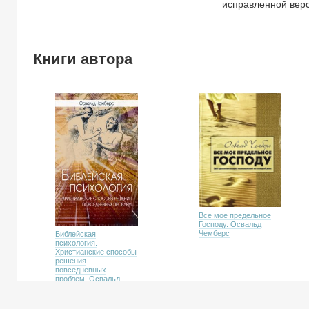
исправленной верс
Книги автора
Все мое предельное
Господу. Освальд
Чемберс
Библейская
психология.
Христианские способы
решения
повседневных
проблем. Освальд
Чемберс