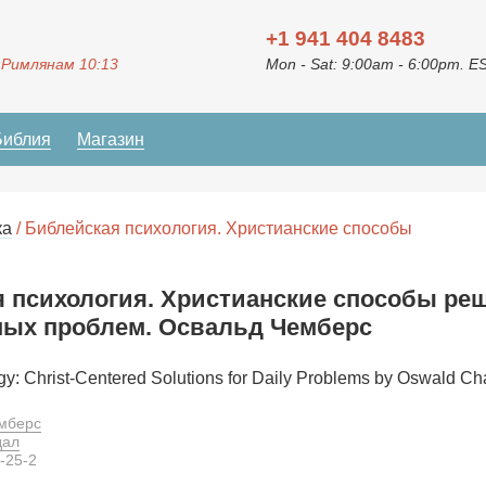
+1 941 404 8483
 Римлянам 10:13
Mon - Sat: 9:00am - 6:00pm. E
Библия
Магазин
ка
/ Библейская психология. Христианские способы
 психология. Христианские способы ре
ных проблем. Освальд Чемберс
ogy: Christ-Centered Solutions for Daily Problems by Oswald C
мберс
дал
-25-2