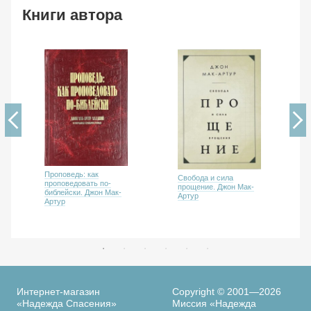
Книги автора
Проповедь: как
Свобода и сила
проповедовать по-
прощение. Джон Мак-
библейски. Джон Мак-
Артур
Артур
Интернет-магазин
Copyright © 2001—2026
«Надежда Спасения»
Миссия «Надежда