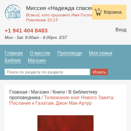
Миссия «Надежда спасения»
0
Корзина
Всякий, кто призовет Имя Господне, спасется.
Римлянам 10:13
Вход
+1 941 404 8483
Mon - Sat: 9:00am - 6:00pm. EST
Главная
О миссии
Проповеди
Моя семья
Библия
Магазин
Главная
/
Магазин
/
Книги
/
В библиотеку
проповедника
/ Толкование книг Нового Завета:
Послание к Галатам. Джон Мак-Артур