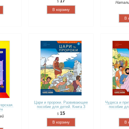
17
Натали
В корзину
В 
Цари и пророки. Развивающее
Чудеса и при
ерская.
пособие для детей. Книга 3
пособие дл
ун
15
ей
В корзину
В 