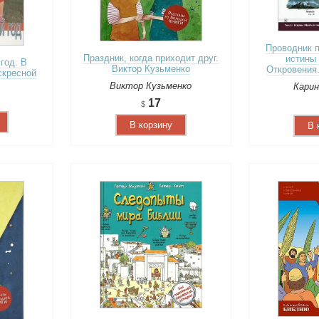
Проводник п
Праздник, когда приходит друг.
истины
год. В
Виктор Кузьменко
Откровения
скресной
Виктор Кузьменко
Карин
17
В корзину
В 