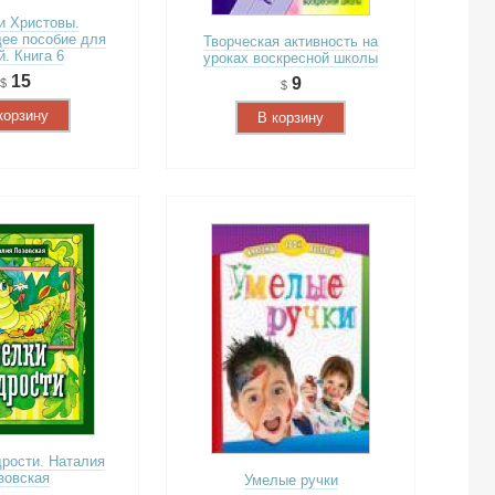
и Христовы.
ее пособие для
Творческая активность на
й. Книга 6
уроках воскресной школы
15
9
корзину
В корзину
дрости. Наталия
зовская
Умелые ручки