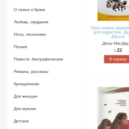
О семье и браке
Любовь, свидания
Поиск верных решени
для подростков. Д
Ноты, песенники
Дауэлл
Джош Мак-Дау
Поэзия
22
Повести, биографическая
В корзину
Романы, рассказы
Креационизм
Для женщин
Для мужчин
Детская