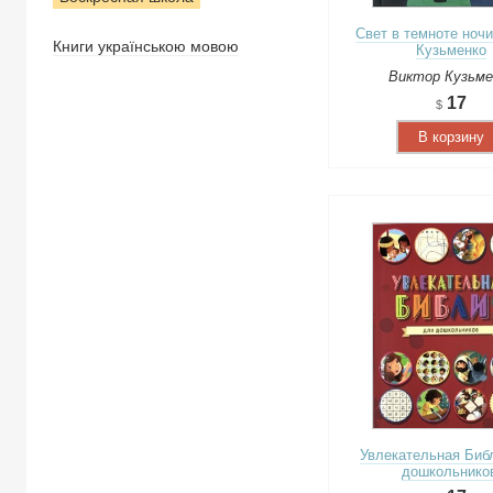
Свет в темноте ночи
Книги українською мовою
Кузьменко
Виктор Кузьме
17
В корзину
Увлекательная Биб
дошкольник