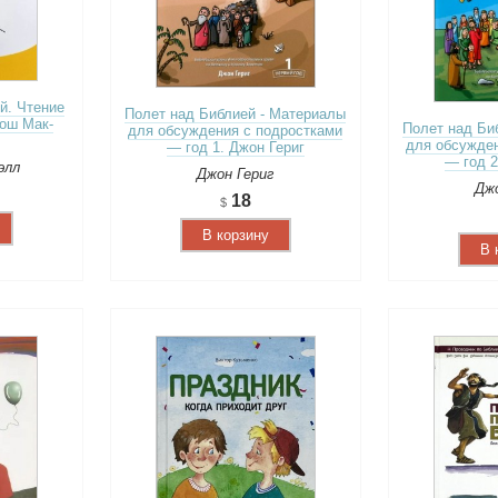
й. Чтение
Полет над Библией - Материалы
жош Мак-
Полет над Би
для обсуждения с подростками
для обсужден
— год 1. Джон Гериг
— год 2
элл
Джон Гериг
Джо
18
В корзину
В 