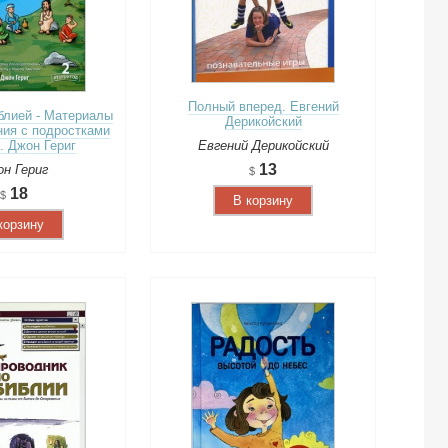
Полный вперед. Евгений
блией - Материалы
Дерикойский
ия с подростками
Евгений Дерикойский
. Джон Гериг
13
н Гериг
18
В корзину
корзину