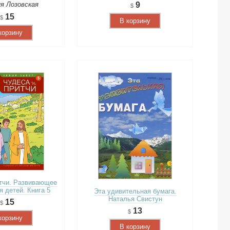
я Лозовская
9
15
В корзину
корзину
тчи. Развивающее
я детей. Книга 5
Эта удивительная бумага.
Наталья Свистун
15
13
корзину
В корзину