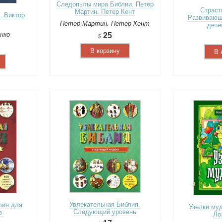
Следопыты мира Библии. Петер
Страст
Мартин. Петер Кент
. Виктор
Развивающ
Петер Мартин. Петер Кент
дете
нко
25
В корзину
В 
Увлекательная Библия.
лия для
Узелки му
Следующий уровень
ов
Ло